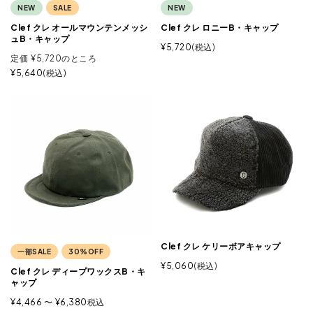
NEW
SALE
NEW
Clef クレ オールマウンテンメッシ
Clef クレ ロニーB・キャップ
ュB・キャップ
¥
5,720
税込
定価
¥
5,720
のところ
¥
5,640
税込
Clef クレ ケリーボアキャップ
一部SALE
30%OFF
¥
5,060
税込
Clef クレ ディープワックスB・キ
ャップ
¥
4,466
〜
¥
6,380
税込