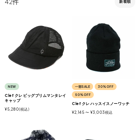
42
新着順
NEW
一部SALE
30%OFF
50%OFF
Clef クレ ビッグブリムマンタレイ
キャップ
Clef クレ ハッスイスノーワッチ
¥
5,280
税込
¥
2,145
〜
¥
3,003
税込