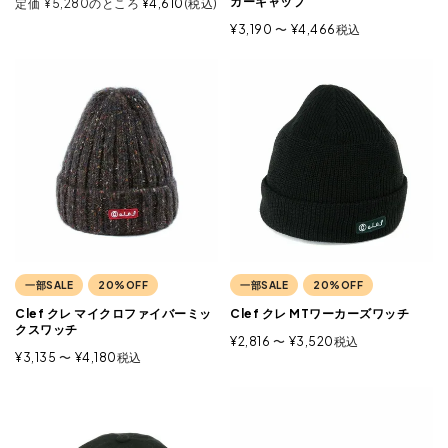
カーキャップ
定価
¥
5,280
のところ
¥
4,610
税込
¥
3,190
〜
¥
4,466
税込
一部SALE
20%OFF
一部SALE
20%OFF
Clef クレ マイクロファイバーミッ
Clef クレ MTワーカーズワッチ
クスワッチ
¥
2,816
〜
¥
3,520
税込
¥
3,135
〜
¥
4,180
税込