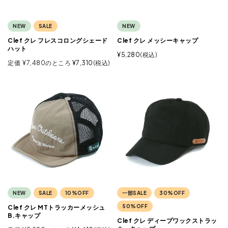
NEW
SALE
NEW
Clef クレ フレスコロングシェード
Clef クレ メッシーキャップ
ハット
¥
5,280
税込
定価
¥
7,480
のところ
¥
7,310
税込
NEW
SALE
10%OFF
一部SALE
30%OFF
50%OFF
Clef クレ MTトラッカーメッシュ
B.キャップ
Clef クレ ディープワックストラッ