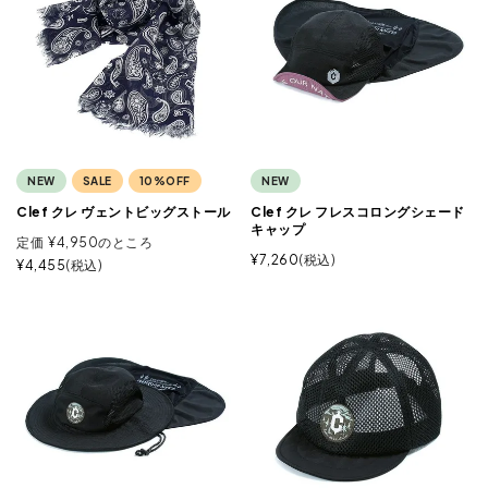
NEW
SALE
10%OFF
NEW
Clef クレ ヴェントビッグストール
Clef クレ フレスコロングシェード
キャップ
定価
¥
4,950
のところ
¥
7,260
税込
¥
4,455
税込