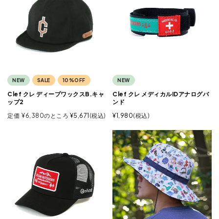
NEW
SALE
10%OFF
NEW
Clef クレ ディープワックスB.キャ
Clef クレ メディカルIDアナログバ
ップ2
ンド
定価
¥
6,380
のところ
¥
5,671
税込
¥
1,980
税込