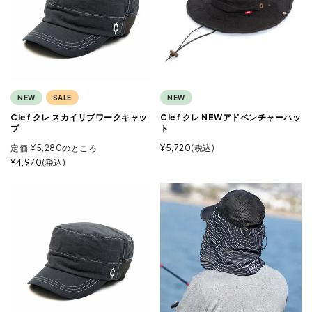
NEW
SALE
NEW
Clef クレ スカイリブワークキャッ
Clef クレ NEWアドベンチャーハッ
プ
ト
定価
¥
5,280
のところ
¥
5,720
税込
¥
4,970
税込