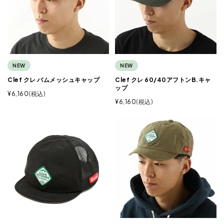
NEW
NEW
Clef クレ バムメッシュキャップ
Clef クレ 60/40アフトンB.キャ
ップ
¥
6,160
税込
¥
6,160
税込