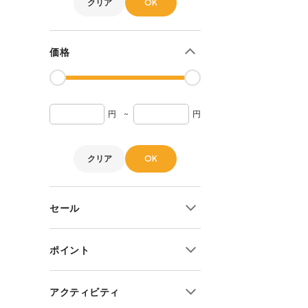
クリア
OK
クーラーボックス
ジャグ・タンク・バケツ
水筒・ボトル
価格
電子機器
暖房器具
グランドシート
円
~
円
その他
クリア
OK
セール
10%OFF~
ポイント
20%OFF~
30%OFF~
ポイント2倍
アクティビティ
40%OFF~
ポイント3倍