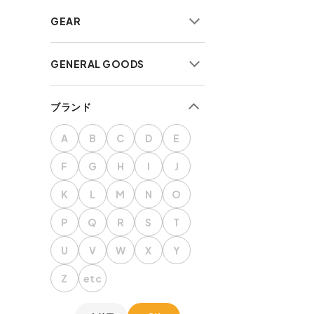
GEAR
すべて
GENERAL GOODS
テント・タープ
シュラフ・マット・寝具
小物雑貨
ブランド
テーブル・チェア
インテリア
ランタン・ライト
防災・サバイバル
A
B
C
D
E
焚き火台・グリル
食品
F
G
H
I
J
燃焼器具・燃料
ガーデニング
K
L
M
N
O
ナイフ・刃物
雑誌・書籍
調理器具
P
Q
R
S
T
食器・カトラリー
U
V
W
X
Y
コンテナ・ギアケース
Z
etc
ラックスタンド
キャリーワゴン