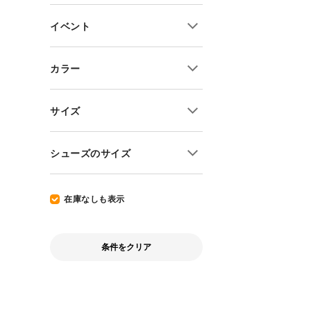
50%OFF~
ポイント5倍
キャンプ
イベント
全セール商品
ポイント6倍
ハイキング
ポイント10倍
ピクニック
交換送料片道無料
カラー
ポイント15倍
トレッキング・クライミング
予約商品
ポイント20倍
バックカントリー・ウィンター
当店限定アイテム
サイズ
フィッシング
購入特典あり
SUP・マリン
S
シューズのサイズ
サウナ
M
トラベル
L
22cm
その他
XL
22.5cm
在庫なしも表示
XXL
23cm
3XL
23.5cm
条件をクリア
キッズサイズ
24cm
24.5cm
25cm