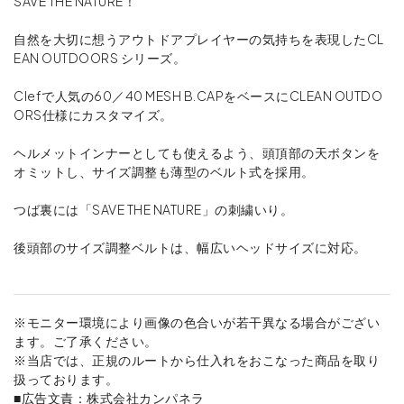
SAVE THE NATURE！
自然を大切に想うアウトドアプレイヤーの気持ちを表現したCL
EAN OUTDOORS シリーズ。
Clefで人気の60／40 MESH B.CAPをベースにCLEAN OUTDO
ORS仕様にカスタマイズ。
ヘルメットインナーとしても使えるよう、頭頂部の天ボタンを
オミットし、サイズ調整も薄型のベルト式を採用。
つば裏には「SAVE THE NATURE」の刺繍いり。
後頭部のサイズ調整ベルトは、幅広いヘッドサイズに対応。
※モニター環境により画像の色合いが若干異なる場合がござい
ます。ご了承ください。
※当店では、正規のルートから仕入れをおこなった商品を取り
扱っております。
■広告文責：株式会社カンパネラ