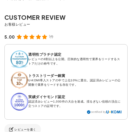
5.00
1件
透明性プラチナ認定
レビューの8割以上を公開。圧倒的な透明性で業界をリードするス
トアだけの称号です。
トラストリーダー銅賞
U-KOMI導入ストアの中で上位10%に選出。認証済みレビューの公
開数で業界をリードする存在です。
実績ダイヤモンド認定
認証済みレビュー1,000件の大台を達成。揺るぎない信頼の頂点に
立つストアの証明です。
certified by
レビューを書く