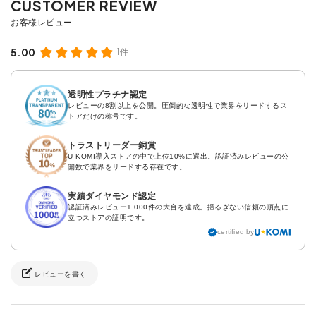
5.00
1件
透明性プラチナ認定
レビューの8割以上を公開。圧倒的な透明性で業界をリードするス
トアだけの称号です。
トラストリーダー銅賞
U-KOMI導入ストアの中で上位10%に選出。認証済みレビューの公
開数で業界をリードする存在です。
実績ダイヤモンド認定
認証済みレビュー1,000件の大台を達成。揺るぎない信頼の頂点に
立つストアの証明です。
certified by
レビューを書く