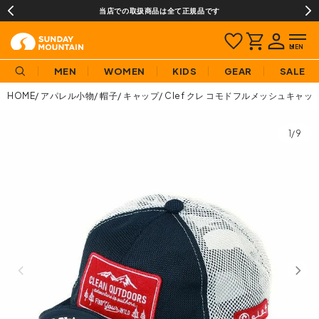
当店での取扱商品は全て正規品です
MEN
WOMEN
KIDS
GEAR
SALE
HOME
アパレル小物
帽子
キャップ
Clef クレ コモドフルメッシュキャッ
1/9