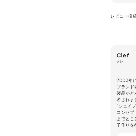
レビュー投
Clef
クレ
2003年
ブランド
製品がど
名されま
“シェイ
コンセプ
までとこ
子作りを