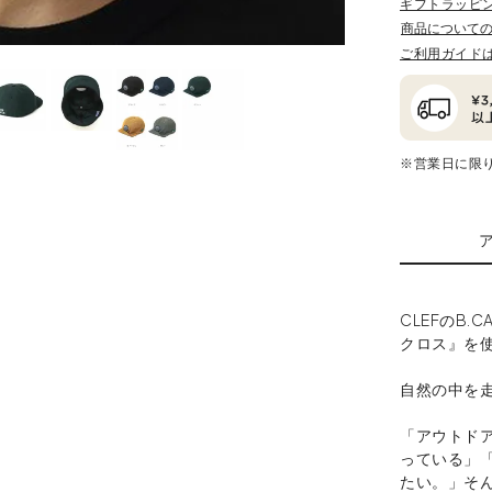
ギフトラッピ
商品について
ご利用ガイド
※営業日に限
CLEFのB
クロス』を
自然の中を走
「アウトド
っている」
たい。」そ