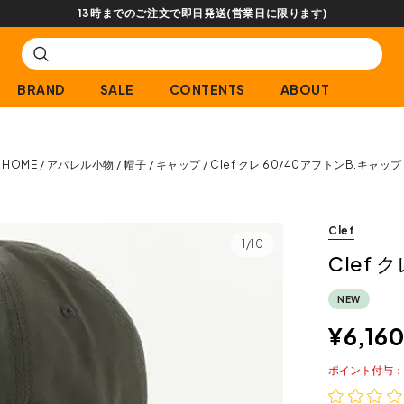
【会員限定】交換送料片道無料サービス
BRAND
SALE
CONTENTS
ABOUT
HOME
アパレル小物
帽子
キャップ
Clef クレ 60/40アフトンB.キャップ
Clef
1/10
Clef 
NEW
¥
6,160
ポイント