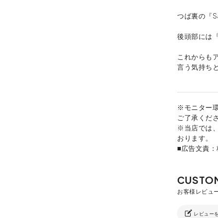
つば裏の『S
後頭部には『
これからも
言う気持ち
※モニター
ご了承くだ
※当店では
おります。
■広告文責
レビュー