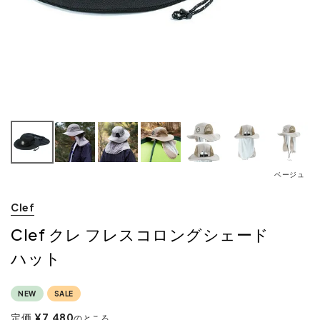
ベージュ
Clef
Clef クレ フレスコロングシェード
ハット
NEW
SALE
定価
¥
7,480
のところ