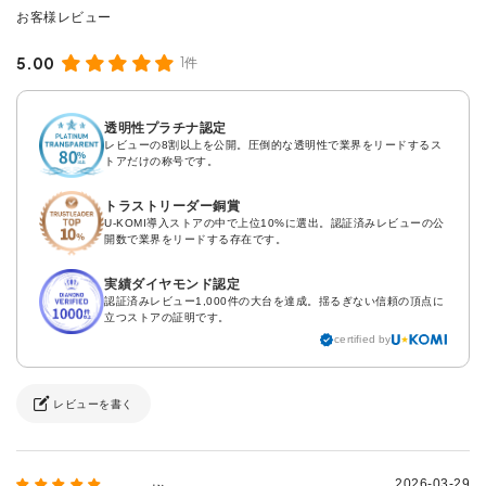
5.00
1件
透明性プラチナ認定
レビューの8割以上を公開。圧倒的な透明性で業界をリードするス
トアだけの称号です。
トラストリーダー銅賞
U-KOMI導入ストアの中で上位10%に選出。認証済みレビューの公
開数で業界をリードする存在です。
実績ダイヤモンド認定
認証済みレビュー1,000件の大台を達成。揺るぎない信頼の頂点に
立つストアの証明です。
certified by
レビューを書く
2026-03-29