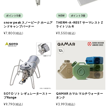
ポイント5倍
NEW
ポイント3倍
snow peak スノーピーク ホームア
THERM-A-REST サーマレスト Z
ンドキャンプバーナー
ライトソル R
¥
7,800
税込
¥
11,550
税込
SOTO ソト レギュレーターストー
QAMAR カマル マルチウォーター
ブRange
タンク
¥
9,790
税込
¥
3,993
税込