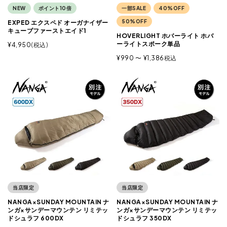
NEW
ポイント10倍
一部SALE
40%OFF
50%OFF
EXPED エクスペド オーガナイザー
キューブファーストエイド1
HOVERLIGHT ホバーライト ホバ
ーライトスポーク単品
¥
4,950
税込
¥
990
〜
¥
1,386
税込
当店限定
当店限定
NANGA×SUNDAY MOUNTAIN ナ
NANGA×SUNDAY MOUNTAIN ナ
ンガ×サンデーマウンテン リミテッ
ンガ×サンデーマウンテン リミテッ
ドシュラフ 600DX
ドシュラフ 350DX