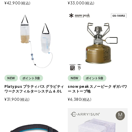
¥
42,900
税込
¥
33,000
税込
NEW
ポイント3倍
NEW
ポイント5倍
Platypus プラティパス グラビティ
snow peak スノーピーク ギガパワ
ワークスフィルターシステム 6.0L
ー ストーブ地
¥
31,900
税込
¥
6,380
税込