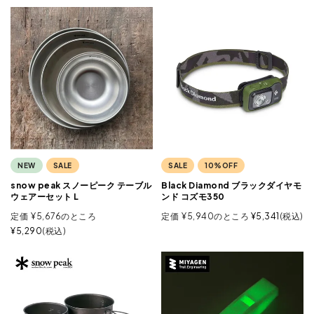
NEW
SALE
SALE
10%OFF
snow peak スノーピーク テーブル
Black Diamond ブラックダイヤモ
ウェアーセット L
ンド コズモ350
定価
¥
5,676
のところ
定価
¥
5,940
のところ
¥
5,341
税込
¥
5,290
税込