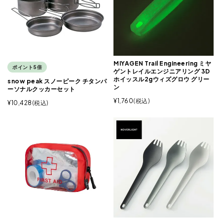
MIYAGEN Trail Engineering ミヤ
ポイント5倍
ゲントレイルエンジニアリング 3D
ホイッスル2gウィズグロウ グリー
snow peak スノーピーク チタンパ
ン
ーソナルクッカーセット
¥
1,760
税込
¥
10,428
税込