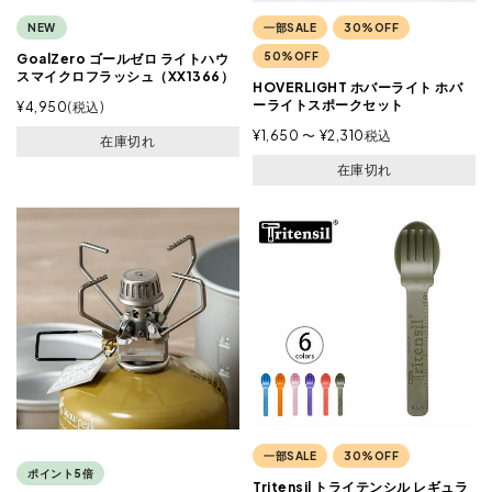
NEW
一部SALE
30%OFF
50%OFF
GoalZero ゴールゼロ ライトハウ
スマイクロフラッシュ（XX1366）
HOVERLIGHT ホバーライト ホバ
ーライトスポークセット
¥
4,950
税込
¥
1,650
〜
¥
2,310
税込
在庫切れ
在庫切れ
一部SALE
30%OFF
ポイント5倍
Tritensil トライテンシル レギュラ