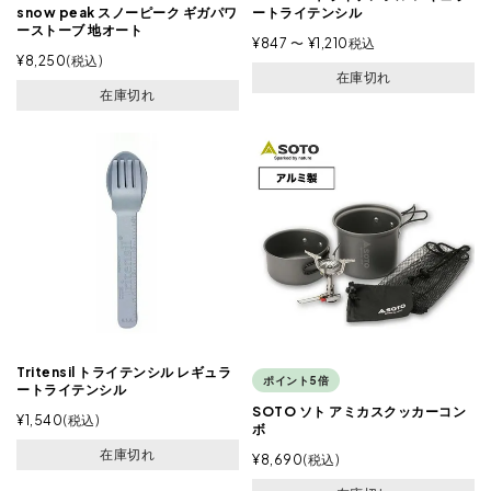
ートライテンシル
snow peak スノーピーク ギガパワ
ーストーブ 地オート
¥
847
〜
¥
1,210
税込
¥
8,250
税込
在庫切れ
在庫切れ
Tritensil トライテンシル レギュラ
ポイント5倍
ートライテンシル
SOTO ソト アミカスクッカーコン
¥
1,540
税込
ボ
在庫切れ
¥
8,690
税込