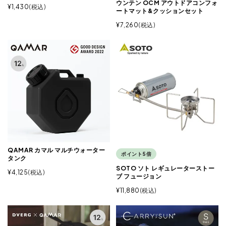
ウンテン OCM アウトドアコンフォ
¥
1,430
税込
ートマット&クッションセット
¥
7,260
税込
QAMAR カマル マルチウォーター
ポイント5倍
タンク
SOTO ソト レギュレーターストー
¥
4,125
税込
ブ フュージョン
¥
11,880
税込