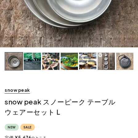
snow peak
snow peak スノーピーク テーブル
ウェアーセット L
NEW
SALE
定価
¥
5,676
のところ