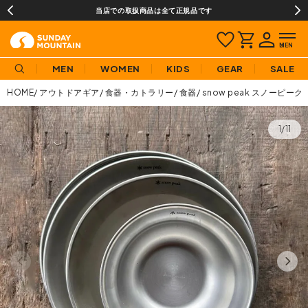
当店での取扱商品は全て正規品です
MEN
WOMEN
KIDS
GEAR
SALE
HOME
アウトドアギア
食器・カトラリー
食器
snow peak スノーピー
1/11