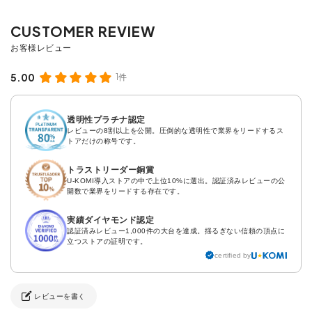
5.00
1件
透明性プラチナ認定
レビューの8割以上を公開。圧倒的な透明性で業界をリードするス
トアだけの称号です。
トラストリーダー銅賞
U-KOMI導入ストアの中で上位10%に選出。認証済みレビューの公
開数で業界をリードする存在です。
実績ダイヤモンド認定
認証済みレビュー1,000件の大台を達成。揺るぎない信頼の頂点に
立つストアの証明です。
certified by
レビューを書く