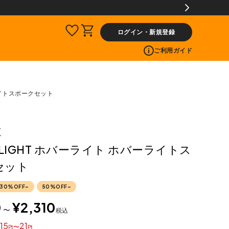
ログイン・新規登録
ご利用ガイド
ライトスポークセット
T
RLIGHT ホバーライト ホバーライトス
セット
30%OFF~
50%OFF~
0
¥
2,310
〜
税込
15
21
〜