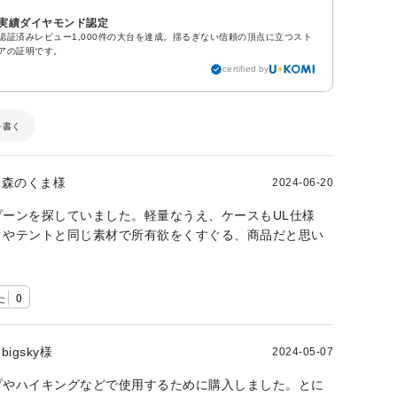
実績ダイヤモンド認定
認証済みレビュー1,000件の大台を達成。揺るぎない信頼の頂点に立つスト
アの証明です。
certified by
を書く
森のくま様
2024-06-20
プーンを探していました。軽量なうえ、ケースもUL仕様
クやテントと同じ素材で所有欲をくすぐる、商品だと思い
た
0
bigsky様
2024-05-07
プやハイキングなどで使用するために購入しました。とに