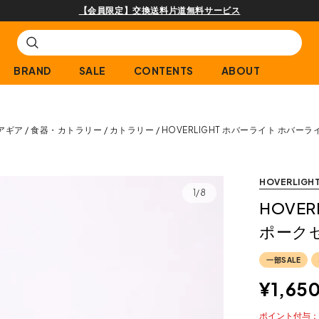
購入商品[¥2,000(税込)以上]のレビュー投稿で300ptプレゼント!
BRAND
SALE
CONTENTS
ABOUT
アギア
食器・カトラリー
カトラリー
HOVERLIGHT ホバーライト ホバー
HOVERLIGH
1/8
HOVE
ポーク
一部SALE
¥
1,65
ポイント