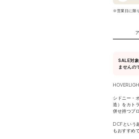
※営業日に限
SALE
ませんの
HOVERL
シドニー・
造）をカト
併せ持つプ
DCFとい
もおすすめ