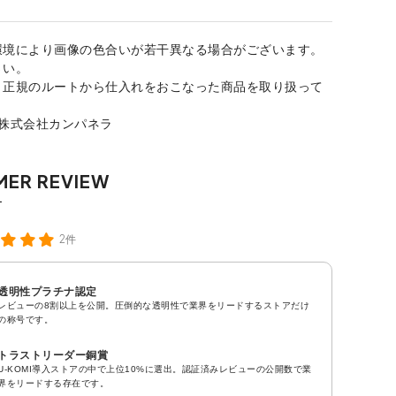
環境により画像の色合いが若干異なる場合がございます。
さい。
、正規のルートから仕入れをおこなった商品を取り扱って
：株式会社カンパネラ
2件
透明性プラチナ認定
レビューの8割以上を公開。圧倒的な透明性で業界をリードするストアだけ
の称号です。
トラストリーダー銅賞
U-KOMI導入ストアの中で上位10%に選出。認証済みレビューの公開数で業
界をリードする存在です。