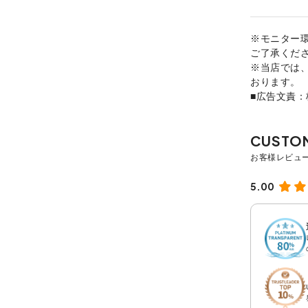
※モニター
ご了承くだ
※当店では
おります。
■広告文責
5.00