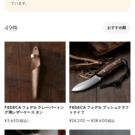
ています。
49
おすすめ順
FEDECA フェデカ クレーバートン
FEDECA フェデカ ブッシュクラフ
グ用レザーケース タン
トナイフ
¥
3,630
税込
¥
24,200
〜
¥
28,600
税込