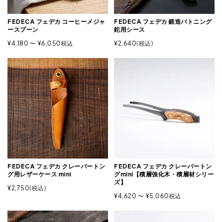
FEDECA フェデカ コーヒーメジャ
FEDECA フェデカ 鍛造バトニング
ースプーン
鉈用シース
¥
4,180
〜
¥
6,050
税込
¥
2,640
税込
FEDECA フェデカ クレーバートン
FEDECA フェデカ クレーバートン
グ用レザーケース mini
グmini【積層強化木・積層材シリー
ズ】
¥
2,750
税込
¥
4,620
〜
¥
5,060
税込