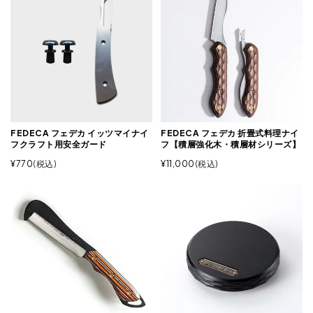
FEDECA フェデカ イッツマイナイ
FEDECA フェデカ 折畳式料理ナイ
フクラフト用安全ガード
フ【積層強化木・積層材シリーズ】
¥
770
税込
¥
11,000
税込