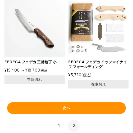
FEDECA フェデカ 三徳包丁 小
FEDECA フェデカ イッツマイナイ
フ フォールディング
¥
15,400
〜
¥
18,700
税込
¥
5,720
税込
在庫切れ
在庫切れ
次へ
1
2