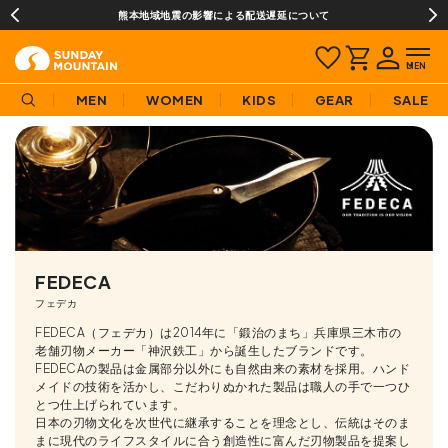
¥3,980(税込)以上のご購入で送料無料!
MEN
WOMEN
KIDS
GEAR
SALE
FEDECA
フェデカ
FEDECA（フェデカ）は2014年に「鍛治のまち」兵庫県三木市の
老舗刃物メーカー「神沢鉄工」から誕生したブランドです。
FEDECAの製品は金属部分以外にも自然由来の素材を採用。ハンド
メイドの技術を活かし、こだわりぬかれた製品は職人の手で一つひ
とつ仕上げられています。
日本の刃物文化を次世代に継承することを理念とし、伝統はそのま
まに現代のライフスタイルに合う創造性に富んだ刃物製品を提案し