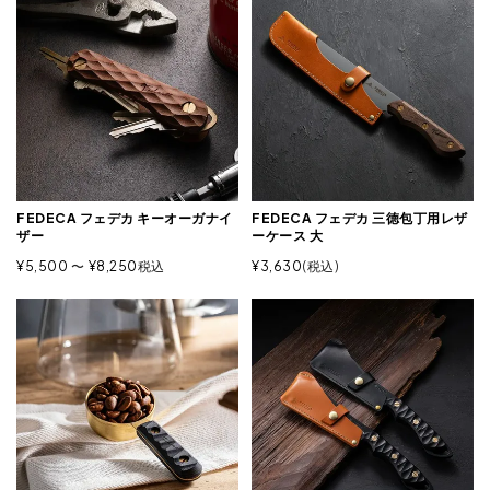
FEDECA フェデカ キーオーガナイ
FEDECA フェデカ 三徳包丁用レザ
ザー
ーケース 大
¥
5,500
〜
¥
8,250
税込
¥
3,630
税込