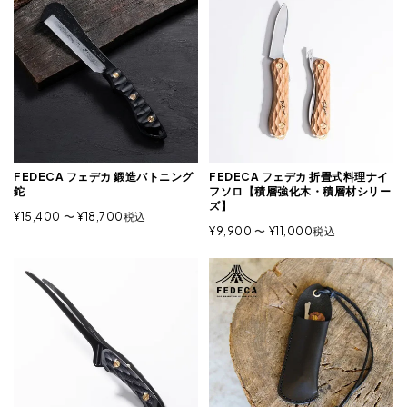
FEDECA フェデカ 鍛造バトニング
FEDECA フェデカ 折畳式料理ナイ
鉈
フソロ【積層強化木・積層材シリー
ズ】
¥
15,400
〜
¥
18,700
税込
¥
9,900
〜
¥
11,000
税込