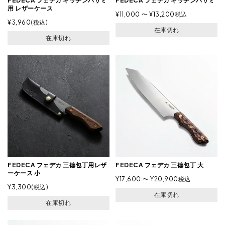
FEDECA フェデカ キッチンハサミ
FEDECA フェデカ キッチンハサミ
用 レザーケース
¥
11,000
〜
¥
13,200
税込
¥
3,960
税込
在庫切れ
在庫切れ
FEDECA フェデカ 三徳包丁用レザ
FEDECA フェデカ 三徳包丁 大
ーケース 小
¥
17,600
〜
¥
20,900
税込
¥
3,300
税込
在庫切れ
在庫切れ