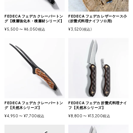
FEDECA フェデカ クレーバートン
FEDECA フェデカ レザーケース小
グ【積層強化木・積層材シリーズ】
(折畳式料理ナイフソロ用)
¥
5,500
〜
¥
6,050
税込
¥
3,520
税込
FEDECA フェデカ クレーバートン
FEDECA フェデカ 折畳式料理ナイ
グ【天然木シリーズ】
フ【天然木シリーズ】
¥
4,950
〜
¥
7,700
税込
¥
8,800
〜
¥
13,200
税込