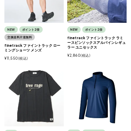
NEW
ポイント2倍
NEW
ポイント2倍
交換送料片道無料
finetrack ファイントラック ラミ
ースピンソックスアルパインレギュ
finetrack ファイントラック ロー
ラー ユニセックス
ミングショーツ メンズ
¥
2,860
税込
¥
11,550
税込