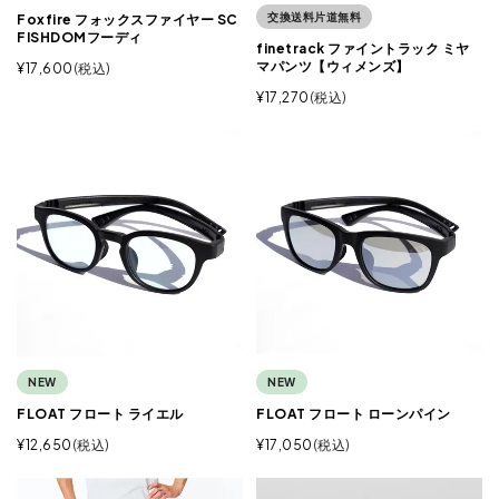
交換送料片道無料
Foxfire フォックスファイヤー SC
FISHDOMフーディ
finetrack ファイントラック ミヤ
マパンツ【ウィメンズ】
¥
17,600
税込
¥
17,270
税込
NEW
NEW
FLOAT フロート ライエル
FLOAT フロート ローンパイン
¥
12,650
税込
¥
17,050
税込