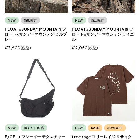
NEW
当店限定
NEW
当店限定
FLOAT×SUNDAY MOUNTAIN フ
FLOAT×SUNDAY MOUNTAIN フ
ロート×サンデーマウンテン ミルブ
ロート×サンデーマウンテン ライエ
レー
ル
¥
17,600
税込
¥
17,050
税込
NEW
ポイント10倍
NEW
SALE
20%OFF
F/CE. エフシーイー テクスチャー
free rage フリーレイジ リサイク