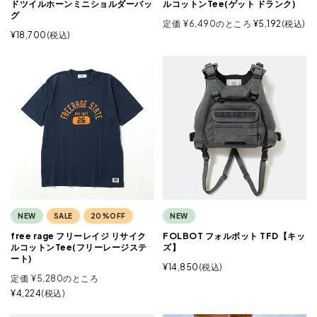
ドツイルホーンミニショルダーバッ
ルコットンTee(ゲット ドランク)
グ
定価
¥
6,490
のところ
¥
5,192
税込
¥
18,700
税込
NEW
SALE
20%OFF
NEW
free rage フリーレイジ リサイク
FOLBOT フォルボット TFD【キッ
ルコットンTee(フリーレージステ
ズ】
ート)
¥
14,850
税込
定価
¥
5,280
のところ
¥
4,224
税込