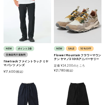
NEW
ポイント2倍
NEW
SALE
10%OFF
交換送料片道無料
Flower Mountain フラワーマウン
テン ヤマノ3 10thアニバーサリー
finetrack ファイントラック ミヤ
マパンツ メンズ
定価
¥
24,200
のところ
¥
21,780
税込
¥
17,600
税込