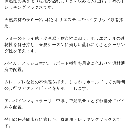
保温性の高さより涼感や蒸れにくさを求める人におすすめのト
レッキングソックスです。
天然素材のラミー(苧麻)とポリエステルのハイブリッド糸を採
用。
ラミーのドライ感・冷涼感・耐久性に加え、ポリエステルの速
乾性を併せ持ち、春夏シーズンに嬉しい蒸れにくさとクーリン
グ性を備えます。
パイル、メッシュ生地、サポート機能を用途に合わせて適材適
所で配置。
ムレ、ズレなどの不快感を抑え、しっかりホールドして長時間
の歩行やアクティビティをサポートします。
アルパインレギュラーは、中厚手で足裏全面とすね部分にパイ
ルを配置。
登山の長時間歩行に適した、春夏用トレッキングソックスで
す。