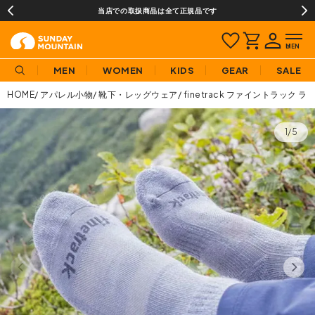
当店での取扱商品は全て正規品です
MEN
WOMEN
KIDS
GEAR
SALE
HOME
アパレル小物
靴下・レッグウェア
finetrack ファイントラッ
1/5