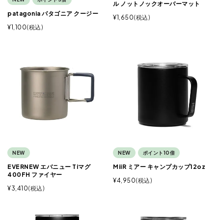
ル ノットノックオーバーマット
patagonia パタゴニア クージー
¥
1,650
税込
¥
1,100
税込
NEW
NEW
ポイント10倍
EVERNEW エバニュー Tiマグ
MiiR ミアー キャンプカップ12oz
400FH ファイヤー
¥
4,950
税込
¥
3,410
税込