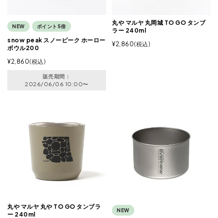
丸や マルヤ 丸岡城 TO GO タンブ
NEW
ポイント5倍
ラー 240ml
snow peak スノーピーク ホーロー
¥
2,860
税込
ボウル200
¥
2,860
税込
販売期間
2026/06/06 10:00
〜
丸や マルヤ 丸や TO GO タンブラ
NEW
ー 240ml