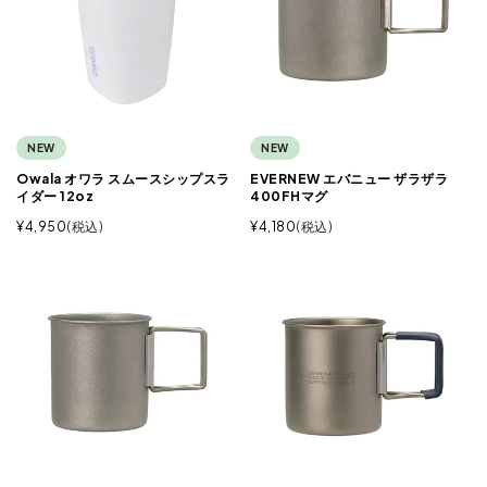
NEW
NEW
Owala オワラ スムースシップスラ
EVERNEW エバニュー ザラザラ
イダー 12oz
400FHマグ
¥
4,950
税込
¥
4,180
税込