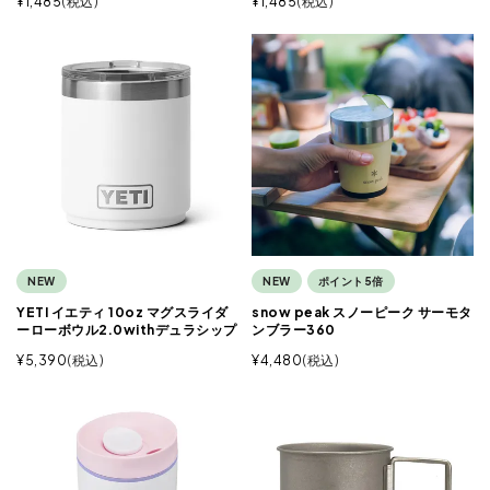
¥
1,485
税込
¥
1,485
税込
NEW
NEW
ポイント5倍
YETI イエティ 10oz マグスライダ
snow peak スノーピーク サーモタ
ーローボウル2.0withデュラシップ
ンブラー360
¥
5,390
税込
¥
4,480
税込