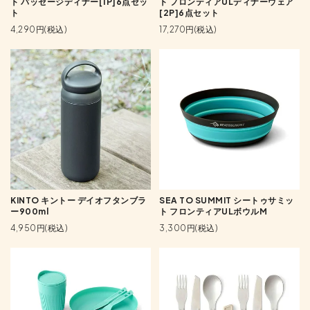
ト パッセージディナー[1P]6点セッ
ト フロンティアULディナーウェア
ト
[2P]6点セット
4,290円(税込)
17,270円(税込)
KINTO キントー デイオフタンブラ
SEA TO SUMMIT シートゥサミッ
ー900ml
ト フロンティアULボウルM
4,950円(税込)
3,300円(税込)