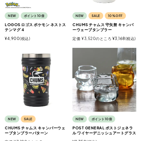
NEW
ポイント10倍
NEW
SALE
10%OFF
LOGOS ロゴス ポケモン ネストス
CHUMS チャムス 守矢努 キャンパ
テンマグ 4
ーウェーブタンブラー
¥
4,900
税込
定価
¥
3,520
のところ
¥
3,168
税込
NEW
SALE
NEW
ポイント10倍
CHUMS チャムス キャンパーウェ
POST GENERAL ポストジェネラ
ーブタンブラーパターン
ル ワイヤーデニッシュアートグラス