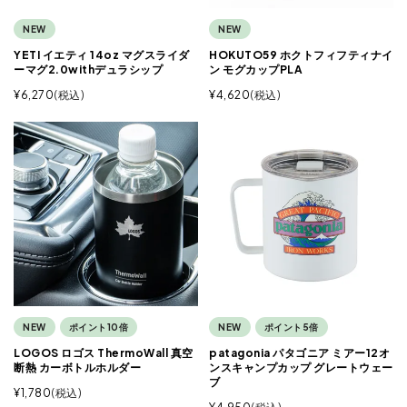
NEW
NEW
YETI イエティ 14oz マグスライダ
HOKUTO59 ホクトフィフティナイ
ーマグ2.0withデュラシップ
ン モグカップPLA
¥
6,270
税込
¥
4,620
税込
NEW
ポイント10倍
NEW
ポイント5倍
LOGOS ロゴス ThermoWall 真空
patagonia パタゴニア ミアー12オ
断熱 カーボトルホルダー
ンスキャンプカップ グレートウェー
ブ
¥
1,780
税込