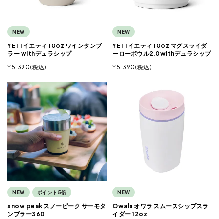
NEW
NEW
YETI イエティ 10oz ワインタンブ
YETI イエティ 10oz マグスライダ
ラー withデュラシップ
ーローボウル2.0withデュラシップ
¥
5,390
税込
¥
5,390
税込
NEW
ポイント5倍
NEW
snow peak スノーピーク サーモタ
Owala オワラ スムースシップスラ
ンブラー360
イダー 12oz