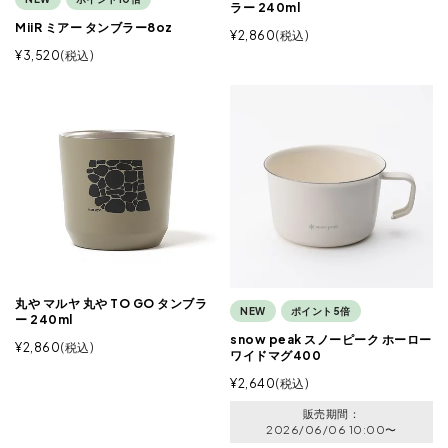
ラー 240ml
MiiR ミアー タンブラー8oz
¥
2,860
税込
¥
3,520
税込
丸や マルヤ 丸や TO GO タンブラ
NEW
ポイント5倍
ー 240ml
snow peak スノーピーク ホーロー
¥
2,860
税込
ワイドマグ400
¥
2,640
税込
販売期間
2026/06/06 10:00
〜