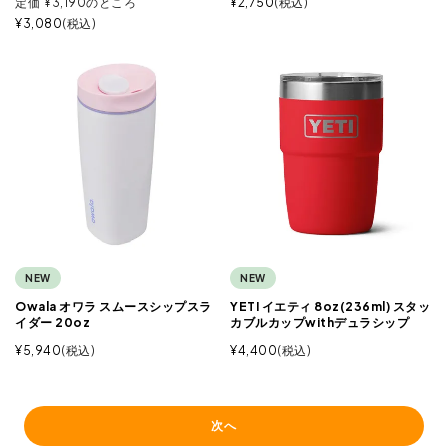
定価
¥
3,190
のところ
¥
2,750
税込
¥
3,080
税込
NEW
NEW
Owala オワラ スムースシップスラ
YETI イエティ 8oz(236ml) スタッ
イダー 20oz
カブルカップwithデュラシップ
¥
5,940
税込
¥
4,400
税込
次へ