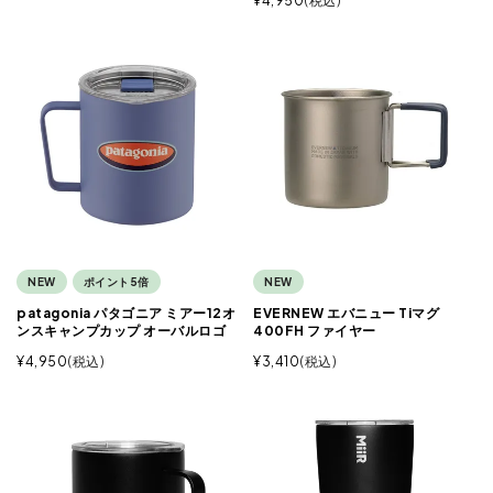
¥
4,950
税込
NEW
ポイント5倍
NEW
patagonia パタゴニア ミアー12オ
EVERNEW エバニュー Tiマグ
ンスキャンプカップ オーバルロゴ
400FH ファイヤー
¥
4,950
税込
¥
3,410
税込