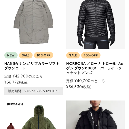
NEW
SALE
10%OFF
SALE
10%OFF
NANGA ナンガ リブカラーソフト
NORRONA ノローナ トロールヴェ
ダウンコート
ゲン ダウン800スーパーライトジ
ャケット メンズ
定価
¥
42,900
のところ
定価
¥
40,700
のところ
¥
36,772
税込
¥
36,630
税込
販売期間
2025/12/26 12:00
〜