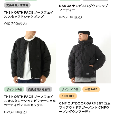
交換送料片道無料
NANGA ナンガ ATLダウンジップ
フーディー
THE NORTH FACE ノースフェイ
ス スタッフドシャツ メンズ
¥
39,600
税込
¥
40,700
税込
ポイント5倍
交換送料片道無料
ポイント10倍
一部SALE
30%OFF
THE NORTH FACE ノースフェイ
ス オルタレーションゼファーシェル
CMF OUTDOOR GARMENT コム
カーディガン ユニセックス
フィアウトドアガーメント CMFウ
ーブンダウンフーディ
¥
39,600
税込