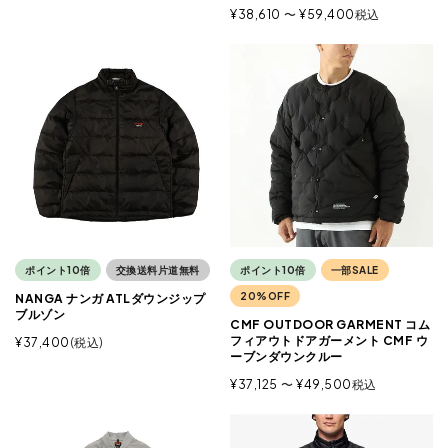
¥
38,610
〜
¥
59,400
税込
ポイント10倍
交換送料片道無料
ポイント10倍
一部SALE
20%OFF
NANGA ナンガ ATLダウンジップ
ブルゾン
CMF OUTDOOR GARMENT コム
フィアウトドアガーメント CMF ウ
¥
37,400
税込
ーブンダウンクルー
¥
37,125
〜
¥
49,500
税込