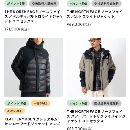
ポイント5倍
交換送料片道無料
ポイント5倍
交換送料片道無料
THE NORTH FACE ノースフェイ
THE NORTH FACE ノースフェイ
ス ノベルティバルトロライトジャケ
ス バルトロライトジャケット
ット ユニセックス
¥
69,300
税込
¥
71,500
税込
ポイント10倍
一部SALE
ポイント5倍
交換送料片道無料
30%OFF
THE NORTH FACE ノースフェイ
ス スノーバードトリクライメイトジ
KLATTERMUSEN クレッタルムー
ャケット ユニセックス
セン ローフードジャケット メンズ
¥
58,300
税込