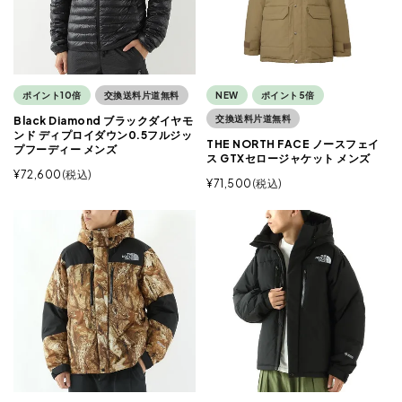
ポイント10倍
交換送料片道無料
NEW
ポイント5倍
交換送料片道無料
Black Diamond ブラックダイヤモ
ンド ディプロイダウン0.5フルジッ
THE NORTH FACE ノースフェイ
プフーディー メンズ
ス GTXセロージャケット メンズ
¥
72,600
税込
¥
71,500
税込