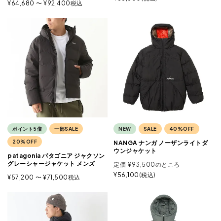
¥
64,680
〜
¥
92,400
税込
ポイント5倍
一部SALE
NEW
SALE
40%OFF
20%OFF
NANGA ナンガ ノーザンライトダ
ウンジャケット
patagonia パタゴニア ジャクソン
グレーシャージャケット メンズ
定価
¥
93,500
のところ
¥
56,100
税込
¥
57,200
〜
¥
71,500
税込