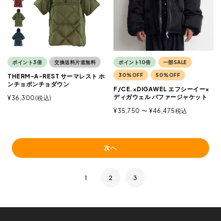
ポイント3倍
交換送料片道無料
ポイント10倍
一部SALE
30%OFF
50%OFF
THERM-A-REST サーマレスト ホ
ンチョポンチョダウン
F/CE.×DIGAWEL エフシーイー×
ディガウェル パファージャケット
¥
36,300
税込
¥
35,750
〜
¥
46,475
税込
次へ
1
2
3