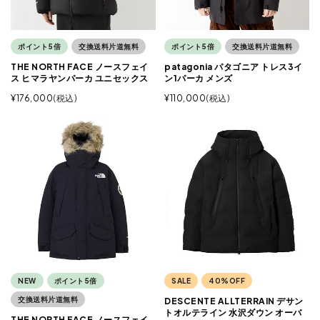
ポイント5倍
交換送料片道無料
ポイント5倍
交換送料片道無料
THE NORTH FACE ノースフェイ
patagonia パタゴニア トレス3イ
ス ヒマラヤンパーカ ユニセックス
ン1パーカ メンズ
¥
176,000
税込
¥
110,000
税込
NEW
ポイント5倍
SALE
40%OFF
交換送料片道無料
DESCENTE ALLTERRAIN デサン
トオルテライン 水沢ダウン オーバ
THE NORTH FACE ノースフェイ