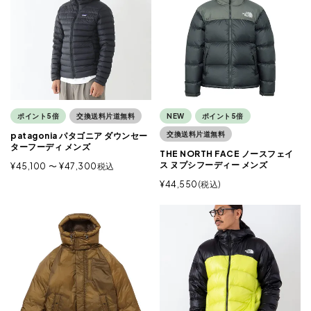
ポイント5倍
交換送料片道無料
NEW
ポイント5倍
交換送料片道無料
patagonia パタゴニア ダウンセー
ターフーディ メンズ
THE NORTH FACE ノースフェイ
ス ヌプシフーディー メンズ
¥
45,100
〜
¥
47,300
税込
¥
44,550
税込