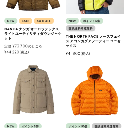
NEW
SALE
40%OFF
NEW
ポイント5倍
交換送料片道無料
NANGA ナンガ オーロラテックス
ライトユーティリティダウンジャケ
THE NORTH FACE ノースフェイ
ット
ス アコンカグアフーディー ユニセ
ックス
定価
¥
73,700
のところ
¥
44,220
税込
¥
41,800
税込
NEW
ポイント5倍
ポイント10倍
交換送料片道無料