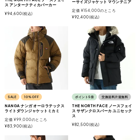
ーサイズジャケット マウンテニア
ス アンタークティカパーカー
定価
¥
154,000
のところ
¥
94,600
税込
¥
92,400
税込
SALE
10%OFF
ポイント5倍
交換送料片道無料
NANGA ナンガ オーロラテックス
THE NORTH FACE ノースフェイ
ライトダウンジャケットミカミ
ス サザンクロスパーカ ユニセック
ス
定価
¥
99,000
のところ
¥
82,500
税込
¥
83,900
税込