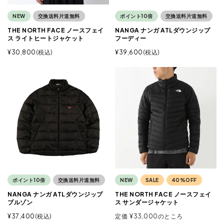
NEW
交換送料片道無料
ポイント10倍
交換送料片道無料
THE NORTH FACE ノースフェイ
NANGA ナンガ ATLダウンジップ
ス ライトヒートジャケット
フーディー
¥
30,800
税込
¥
39,600
税込
ポイント10倍
交換送料片道無料
NEW
SALE
40%OFF
NANGA ナンガ ATLダウンジップ
THE NORTH FACE ノースフェイ
ブルゾン
ス サンダージャケット
¥
37,400
税込
定価
¥
33,000
のところ