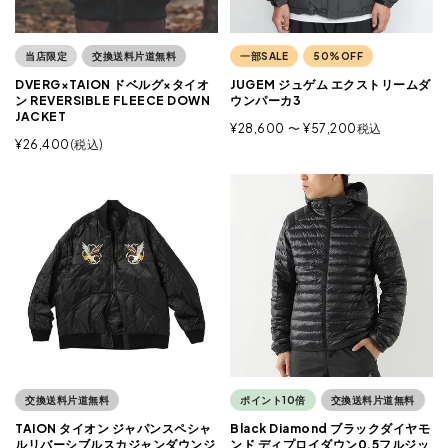
当店限定
交換送料片道無料
一部SALE
50%OFF
DVERG×TAION ドベルグ×タイオ
JUGEM ジュゲム エクストリームダ
ン REVERSIBLE FLEECE DOWN
ウンパーカ3
JACKET
¥
28,600
〜
¥
57,200
税込
¥
26,400
税込
交換送料片道無料
ポイント10倍
交換送料片道無料
TAION タイオン ジャパンスペシャ
Black Diamond ブラックダイヤモ
ルリバーシブルスカジャンダウンジ
ンド ディプロイダウン0.5フルジッ