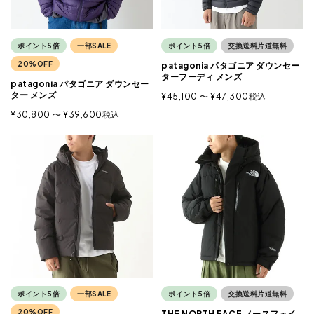
ポイント5倍
一部SALE
ポイント5倍
交換送料片道無料
20%OFF
patagonia パタゴニア ダウンセー
ターフーディ メンズ
patagonia パタゴニア ダウンセー
ター メンズ
¥
45,100
〜
¥
47,300
税込
¥
30,800
〜
¥
39,600
税込
ポイント5倍
一部SALE
ポイント5倍
交換送料片道無料
20%OFF
THE NORTH FACE ノースフェイ