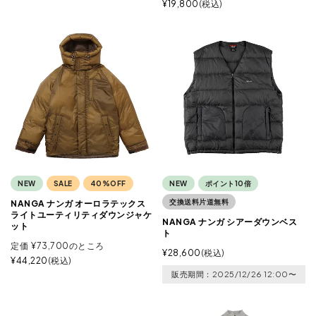
¥
19,800
税込
NEW
SALE
40%OFF
NEW
ポイント10倍
交換送料片道無料
NANGA ナンガ オーロラテックス
ライトユーティリティダウンジャケ
NANGA ナンガ シアーダウンベス
ット
ト
定価
¥
73,700
のところ
¥
28,600
税込
¥
44,220
税込
販売期間
2025/12/26 12:00
〜