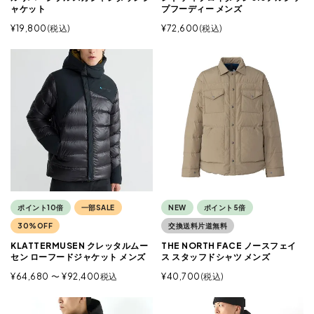
ャケット
プフーディー メンズ
¥
19,800
税込
¥
72,600
税込
ポイント10倍
一部SALE
NEW
ポイント5倍
30%OFF
交換送料片道無料
KLATTERMUSEN クレッタルムー
THE NORTH FACE ノースフェイ
セン ローフードジャケット メンズ
ス スタッフドシャツ メンズ
¥
64,680
〜
¥
92,400
税込
¥
40,700
税込