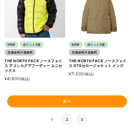
NEW
ポイント5倍
NEW
ポイント5倍
交換送料片道無料
交換送料片道無料
THE NORTH FACE ノースフェイ
THE NORTH FACE ノースフェイ
ス アコンカグアフーディー ユニセ
ス GTXセロージャケット メンズ
ックス
¥
71,500
税込
¥
41,800
税込
次へ
1
2
3