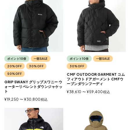
ポイント10倍
一部SALE
ポイント10倍
一部SALE
20%OFF
30%OFF
30%OFF
50%OFF
CMF OUTDOOR GARMENT コム
フィアウトドアガーメント CMFウ
GRIP SWANY グリップスワニー ウ
ーブンダウンフーディ
ォーターリペレントダウンジャケッ
ト
¥
38,610
〜
¥
59,400
税込
¥
19,250
〜
¥
30,800
税込