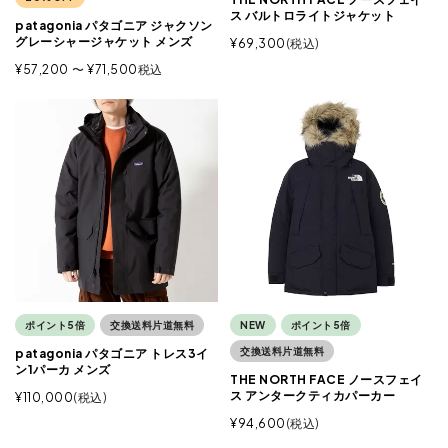
ス バルトロライトジャケット
patagonia パタゴニア ジャクソン
グレーシャージャケット メンズ
¥
69,300
税込
¥
57,200
〜
¥
71,500
税込
ポイント5倍
交換送料片道無料
NEW
ポイント5倍
交換送料片道無料
patagonia パタゴニア トレス3イ
ン1パーカ メンズ
THE NORTH FACE ノースフェイ
ス アンタークティカパーカー
¥
110,000
税込
¥
94,600
税込