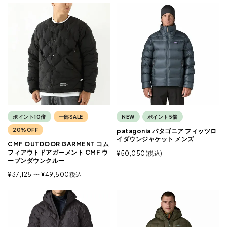
ポイント10倍
一部SALE
NEW
ポイント5倍
20%OFF
patagonia パタゴニア フィッツロ
イダウンジャケット メンズ
CMF OUTDOOR GARMENT コム
フィアウトドアガーメント CMF ウ
¥
50,050
税込
ーブンダウンクルー
¥
37,125
〜
¥
49,500
税込