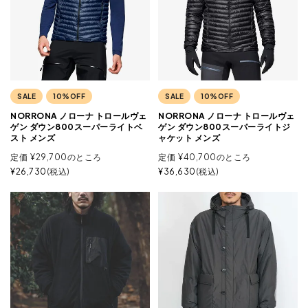
SALE
10%OFF
SALE
10%OFF
NORRONA ノローナ トロールヴェ
NORRONA ノローナ トロールヴェ
ゲン ダウン800スーパーライトベ
ゲン ダウン800スーパーライトジ
スト メンズ
ャケット メンズ
定価
¥
29,700
のところ
定価
¥
40,700
のところ
¥
26,730
税込
¥
36,630
税込