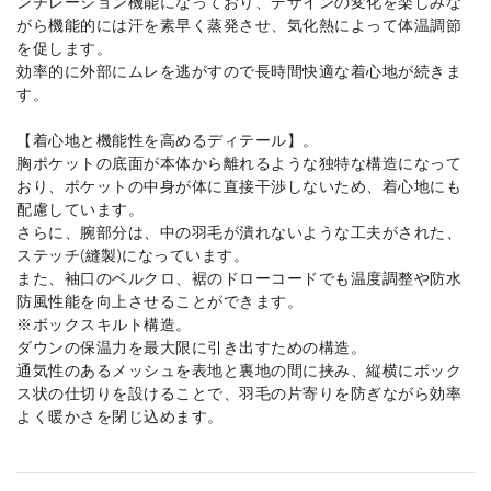
ンチレーション機能になっており、デザインの変化を楽しみな
がら機能的には汗を素早く蒸発させ、気化熱によって体温調節
を促します。
効率的に外部にムレを逃がすので長時間快適な着心地が続きま
す。
【着心地と機能性を高めるディテール】。
胸ポケットの底面が本体から離れるような独特な構造になって
おり、ポケットの中身が体に直接干渉しないため、着心地にも
配慮しています。
さらに、腕部分は、中の羽毛が潰れないような工夫がされた、
ステッチ(縫製)になっています。
また、袖口のベルクロ、裾のドローコードでも温度調整や防水
防風性能を向上させることができます。
※ボックスキルト構造。
ダウンの保温力を最大限に引き出すための構造。
通気性のあるメッシュを表地と裏地の間に挟み、縦横にボック
ス状の仕切りを設けることで、羽毛の片寄りを防ぎながら効率
よく暖かさを閉じ込めます。