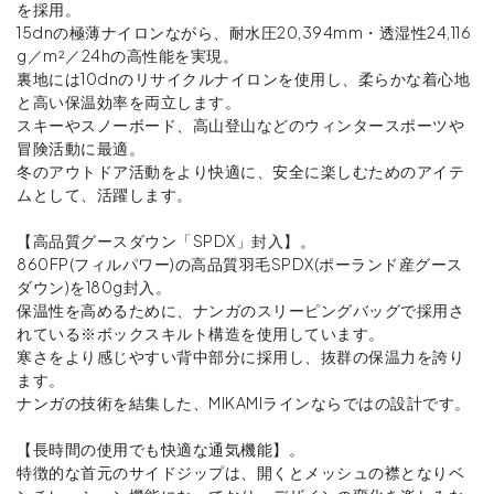
を採用。
15dnの極薄ナイロンながら、耐水圧20,394mm・透湿性24,116
g／m²／24hの高性能を実現。
裏地には10dnのリサイクルナイロンを使用し、柔らかな着心地
と高い保温効率を両立します。
スキーやスノーボード、高山登山などのウィンタースポーツや
冒険活動に最適。
冬のアウトドア活動をより快適に、安全に楽しむためのアイテ
ムとして、活躍します。
【高品質グースダウン「SPDX」封入】。
860FP(フィルパワー)の高品質羽毛SPDX(ポーランド産グース
ダウン)を180g封入。
保温性を高めるために、ナンガのスリーピングバッグで採用さ
れている※ボックスキルト構造を使用しています。
寒さをより感じやすい背中部分に採用し、抜群の保温力を誇り
ます。
ナンガの技術を結集した、MIKAMIラインならではの設計です。
【長時間の使用でも快適な通気機能】。
特徴的な首元のサイドジップは、開くとメッシュの襟となりベ