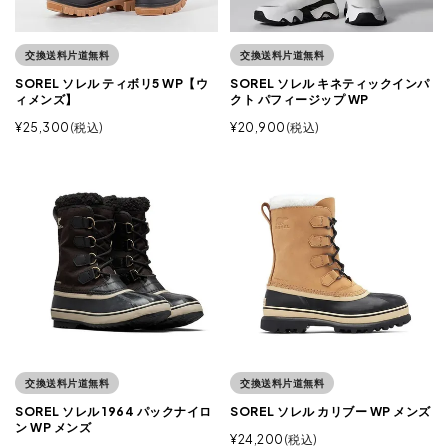
交換送料片道無料
交換送料片道無料
SOREL ソレル ティボリ5 WP【ウ
SOREL ソレル キネティックインパ
ィメンズ】
クト パフィージップ WP
¥
25,300
税込
¥
20,900
税込
交換送料片道無料
交換送料片道無料
SOREL ソレル 1964 パックナイロ
SOREL ソレル カリブー WP メンズ
ン WP メンズ
¥
24,200
税込