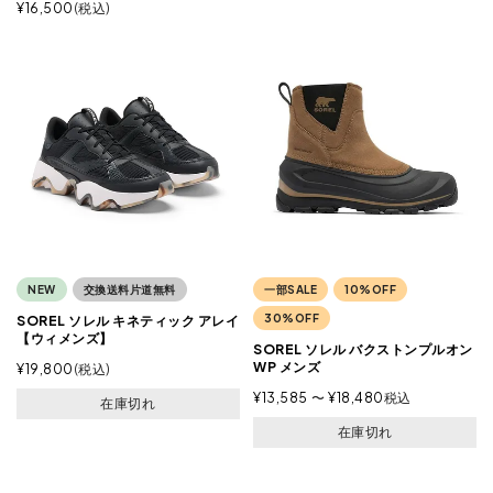
¥
16,500
税込
NEW
交換送料片道無料
一部SALE
10%OFF
30%OFF
SOREL ソレル キネティック アレイ
【ウィメンズ】
SOREL ソレル バクストンプルオン
WP メンズ
¥
19,800
税込
¥
13,585
〜
¥
18,480
税込
在庫切れ
在庫切れ