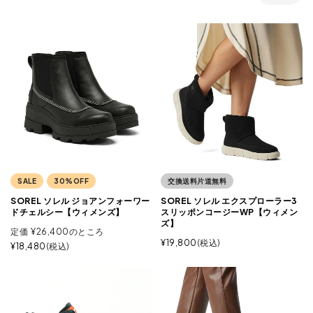
SALE
30%OFF
交換送料片道無料
SOREL ソレル ジョアンフォーワー
SOREL ソレル エクスプローラー3
ドチェルシー【ウィメンズ】
スリッポンコージーWP【ウィメン
ズ】
定価
¥
26,400
のところ
¥
19,800
税込
¥
18,480
税込