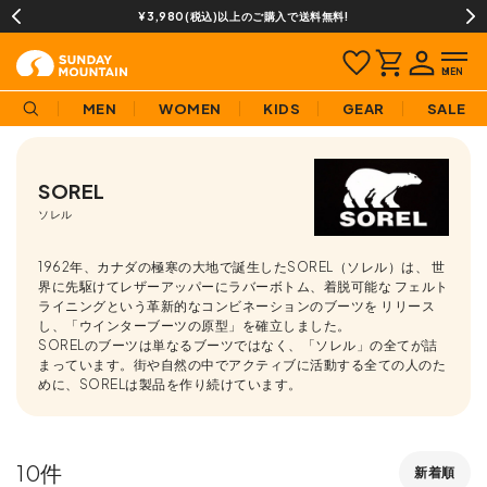
¥3,980(税込)以上のご購入で送料無料!
MEN
WOMEN
KIDS
GEAR
SALE
SOREL
ソレル
1962年、カナダの極寒の大地で誕生したSOREL（ソレル）は、 世
界に先駆けてレザーアッパーにラバーボトム、着脱可能な フェルト
ライニングという革新的なコンビネーションのブーツを リリース
し、「ウインターブーツの原型」を確立しました。
SORELのブーツは単なるブーツではなく、「ソレル」の全てが詰
まっています。街や自然の中でアクティブに活動する全ての人のた
めに、SORELは製品を作り続けています。
10
新着順