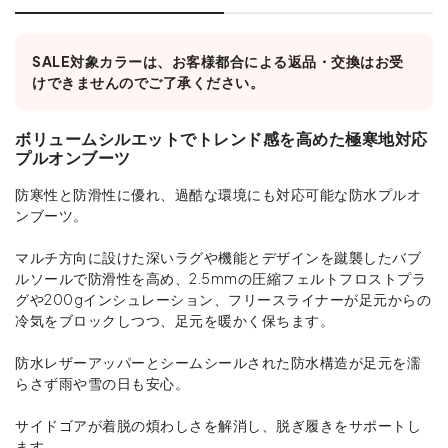
SALE対象カラーは、お客様都合による返品・交換はお受
けできませんのでご了承ください。
ボリュームシルエットでトレンド感を高めた極寒地対応
プルオンブーツ
防寒性と防滑性に優れ、過酷な環境にも対応可能な防水プルオ
ンブーツ。
マルチ方向に設けた深いラグや機能とデザインを蹴襲したバブ
ルソールで防滑性を高め、2.5mmの圧縮フェルトフロストプラ
グや200gインシュレーション、フリースライナーが足元からの
冷気をブロックしつつ、足元を暖かく保ちます。
防水レザーアッパーとシームシールされた防水構造が足元を濡
らさず雨や雪の日も安心。
サイドゴアが着脱の煩わしさを解消し、脱ぎ履きをサポートし
ます。