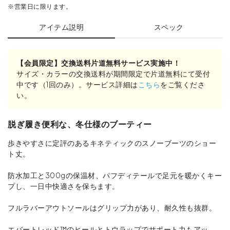
※営業日に限ります。
アイテム説明
スペック
【会員限定】交換送料片道無料サービス実施中！
サイズ・カラーの交換送料が期間限定で片道無料にて受付
中です（1回のみ）。サービス詳細は
こちら
をご覧くださ
い。
脱ぎ履き便利な、冬仕様のブーティー
歩きやすさに定評のあるキネティックのスノーブーツのショー
ト丈。
防水加工と300gの保温材、パフディテールで足元を暖かくキー
プし、一日中快適さを保ちます。
フルラバーアウトソールはグリップ力があり、耐久性も抜群。
エバートレッド™のヒールとトウラップでサポート力もアッ