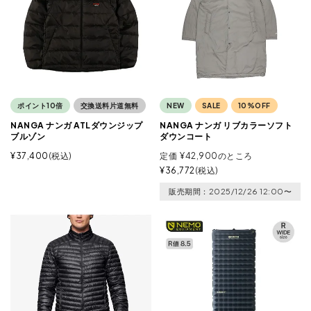
ポイント10倍
交換送料片道無料
NEW
SALE
10%OFF
NANGA ナンガ ATLダウンジップ
NANGA ナンガ リブカラーソフト
ブルゾン
ダウンコート
¥
37,400
税込
定価
¥
42,900
のところ
¥
36,772
税込
販売期間
2025/12/26 12:00
〜