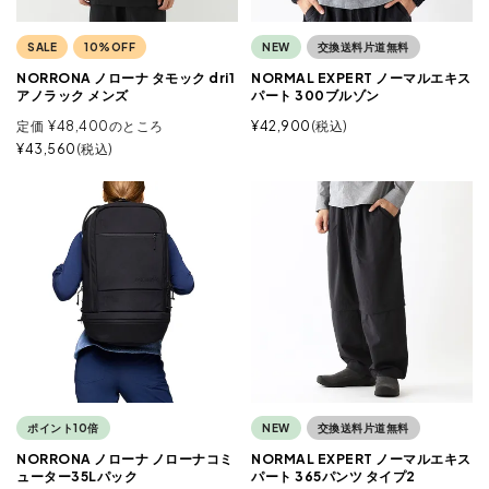
SALE
10%OFF
NEW
交換送料片道無料
NORRONA ノローナ タモック dri1
NORMAL EXPERT ノーマルエキス
アノラック メンズ
パート 300ブルゾン
定価
¥
48,400
のところ
¥
42,900
税込
¥
43,560
税込
ポイント10倍
NEW
交換送料片道無料
NORRONA ノローナ ノローナコミ
NORMAL EXPERT ノーマルエキス
ューター35Lパック
パート 365パンツ タイプ2