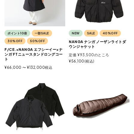
ポイント10倍
一部SALE
NEW
SALE
40%OFF
30%OFF
50%OFF
NANGA ナンガ ノーザンライトダ
ウンジャケット
F/CE.×NANGA エフシーイー×ナ
ンガ FTニュースタンドロングコー
定価
¥
93,500
のところ
ト
¥
56,100
税込
¥
66,000
〜
¥
132,000
税込