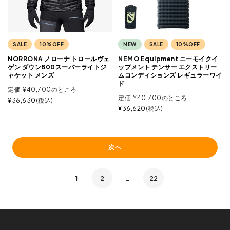
SALE
10%OFF
NEW
SALE
10%OFF
NORRONA ノローナ トロールヴェ
NEMO Equipment ニーモイクイ
ゲン ダウン800スーパーライトジ
ップメント テンサー エクストリー
ャケット メンズ
ムコンディションズ レギュラーワイ
ド
定価
¥
40,700
のところ
定価
¥
40,700
のところ
¥
36,630
税込
¥
36,620
税込
次へ
1
2
…
22