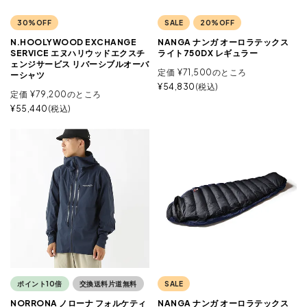
30%OFF
SALE
20%OFF
N.HOOLYWOOD EXCHANGE
NANGA ナンガ オーロラテックス
SERVICE エヌハリウッドエクスチ
ライト750DX レギュラー
ェンジサービス リバーシブルオーバ
定価
¥
71,500
のところ
ーシャツ
¥
54,830
税込
定価
¥
79,200
のところ
¥
55,440
税込
ポイント10倍
交換送料片道無料
SALE
NORRONA ノローナ フォルケティ
NANGA ナンガ オーロラテックス