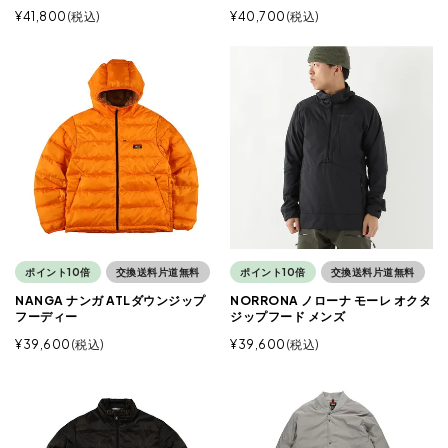
¥
41,800
税込
¥
40,700
税込
ポイント10倍
交換送料片道無料
ポイント10倍
交換送料片道無料
NANGA ナンガ ATLダウンジップ
NORRONA ノローナ モーレ オクタ
フーディー
ジップフード メンズ
¥
39,600
税込
¥
39,600
税込