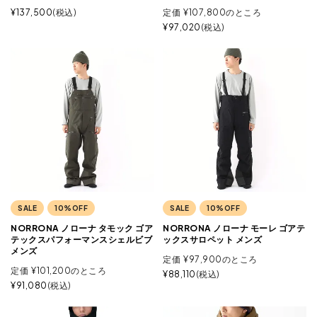
¥
137,500
税込
定価
¥
107,800
のところ
¥
97,020
税込
SALE
10%OFF
SALE
10%OFF
NORRONA ノローナ タモック ゴア
NORRONA ノローナ モーレ ゴアテ
テックスパフォーマンスシェルビブ
ックスサロペット メンズ
メンズ
定価
¥
97,900
のところ
定価
¥
101,200
のところ
¥
88,110
税込
¥
91,080
税込