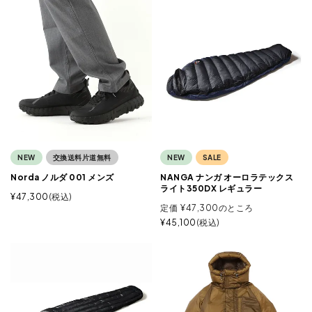
NEW
交換送料片道無料
NEW
SALE
Norda ノルダ 001 メンズ
NANGA ナンガ オーロラテックス
ライト350DX レギュラー
¥
47,300
税込
定価
¥
47,300
のところ
¥
45,100
税込