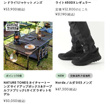
ン ドライ1ジャケット メンズ
ライト450DX レギュラー
¥
53,900
税込
定価
¥
52,800
のところ
¥
51,190
税込
ポイント10倍
NEW
交換送料片道無料
NATURE TONES ネイチャートー
Norda ノルダ 003 メンズ
ンズ サイドアップボックス&テーブ
¥
47,300
税込
ルファブリックLサイズ ラギットモ
デル
¥
50,050
税込