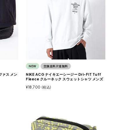
NEW
交換送料片道無料
ファス メン
NIKE ACG ナイキエーシージー Dri-FIT Tuff
Fleece クルーネック スウェットシャツ メンズ
¥
18,700
税込