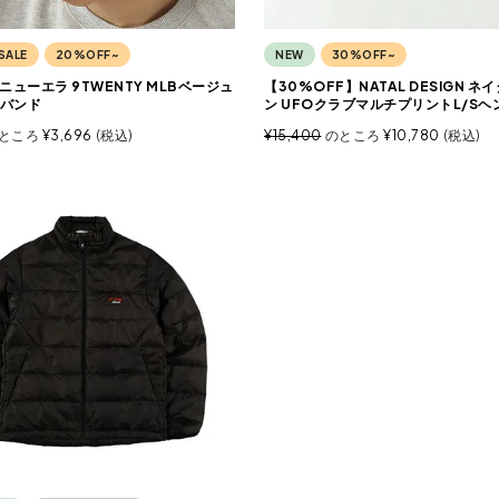
SALE
20%OFF~
NEW
30%OFF~
A ニューエラ 9TWENTY MLBベージュ
【30%OFF】NATAL DESIGN 
バンド
ン UFOクラブマルチプリントL/Sヘ
ところ
¥
3,696
税込
¥
15,400
のところ
¥
10,780
税込