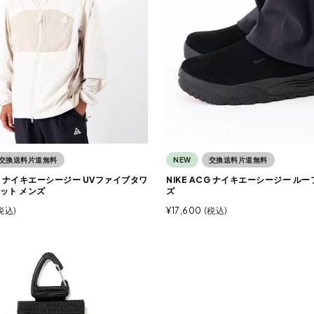
交換送料片道無料
NEW
交換送料片道無料
CG ナイキエーシージー UVファイブタワ
NIKE ACG ナイキエーシージー ルー
ット メンズ
ズ
税込
¥
17,600
税込