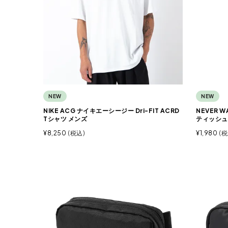
NEW
NEW
NIKE ACG ナイキエーシージー Dri-FIT ACRD
NEVER 
Tシャツ メンズ
ティッシュ
¥
8,250
税込
¥
1,980
税