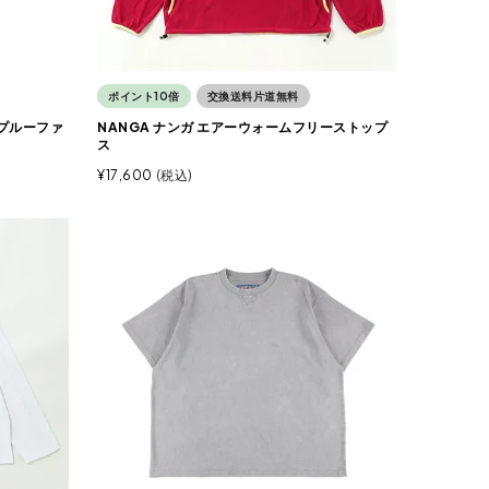
ポイント10倍
交換送料片道無料
 プルーファ
NANGA ナンガ エアーウォームフリーストップ
ス
¥
17,600
税込