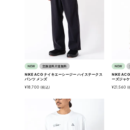
NEW
交換送料片道無料
NEW
NIKE ACG ナイキエーシージー ハイステークス
NIKE A
パンツ メンズ
ーズジャケ
¥
18,700
税込
¥
21,560