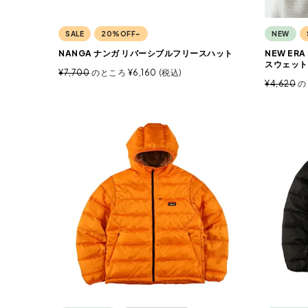
SALE
20%OFF~
NEW
NANGA ナンガ リバーシブルフリースハット
NEW ER
スウェット
¥
7,700
のところ
¥
6,160
税込
¥
4,620
の