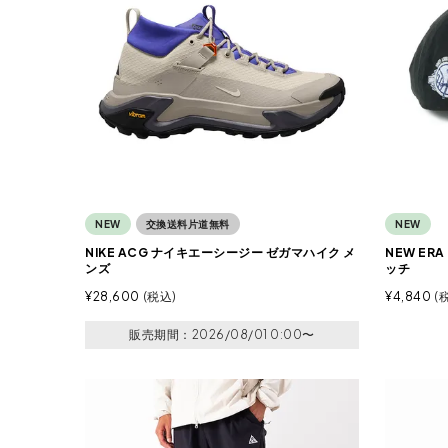
NEW
交換送料片道無料
NEW
NIKE ACG ナイキエーシージー ゼガマハイク メ
NEW ER
ンズ
ッチ
¥
28,600
税込
¥
4,840
販売期間
2026/08/01 0:00
〜