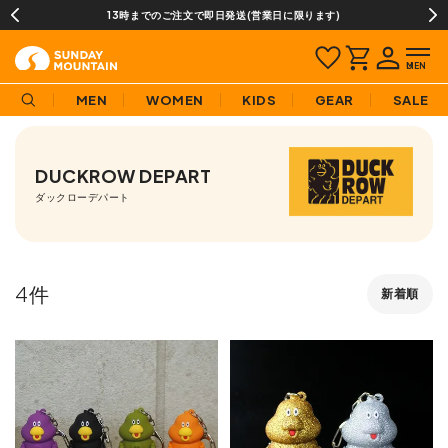
13時までのご注文で即日発送(営業日に限ります)
MEN
WOMEN
KIDS
GEAR
SALE
DUCKROW DEPART
ダックローデパート
4
新着順