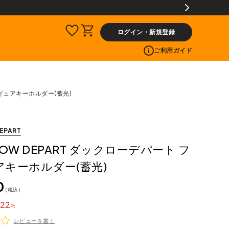
ー投稿で300ptプレゼント!
ログイン・新規登録
ご利用ガイド
ィギュアキーホルダー(蓄光)
EPART
ROW DEPART ダックローデパート フ
キーホルダー(蓄光)
0
税込
22
レビューを書く