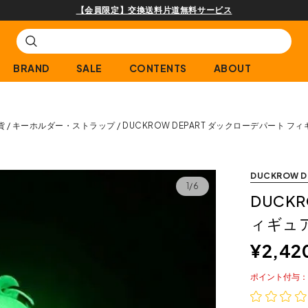
購入商品[¥2,000(税込)以上]のレビュ
BRAND
SALE
CONTENTS
ABOUT
貨
キーホルダー・ストラップ
DUCKROW DEPART ダックローデパート フ
DUCKROW D
1/6
DUCK
ィギュア
¥
2,42
ポイント