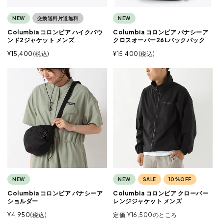
NEW
交換送料片道無料
NEW
Columbia コロンビア ハイクバウ
Columbia コロンビア パナシーア
ンド2ジャケット メンズ
クロスオーバー26Lバックパック
¥
15,400
税込
¥
15,400
税込
NEW
NEW
SALE
10%OFF
Columbia コロンビア パナシーア
Columbia コロンビア クローバー
ショルダー
レンジジャケット メンズ
¥
4,950
税込
定価
¥
16,500
のところ