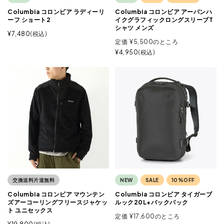
Columbia コロンビア ラディーリ
Columbia コロンビア アーバンハ
ーフ ショート2
イクグラフィックロングスリーブT
シャツ メンズ
¥
7,480
税込
定価
¥
5,500
のところ
¥
4,950
税込
交換送料片道無料
NEW
SALE
10%OFF
Columbia コロンビア マウンテン
Columbia コロンビア タイガーブ
ズアーコーリングフリースジャケッ
ルック20L+バックパック
ト ユニセックス
定価
¥
17,600
のところ