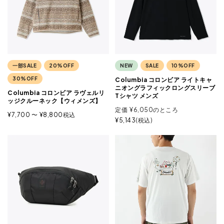
一部SALE
20%OFF
NEW
SALE
10%OFF
30%OFF
Columbia コロンビア ライトキャ
ニオングラフィックロングスリーブ
Columbia コロンビア ラヴェルリ
Tシャツ メンズ
ッジクルーネック【ウィメンズ】
定価
¥
6,050
のところ
¥
7,700
〜
¥
8,800
税込
¥
5,143
税込