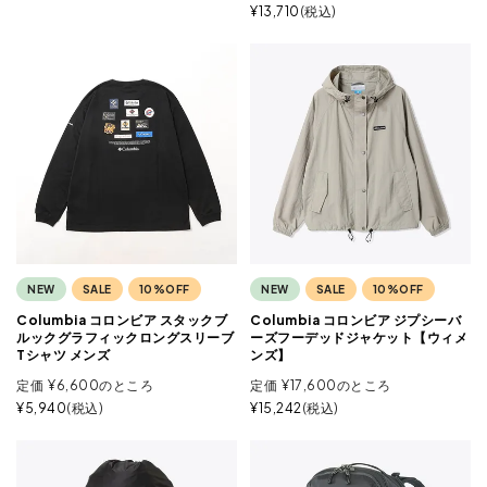
¥
13,710
税込
NEW
SALE
10%OFF
NEW
SALE
10%OFF
Columbia コロンビア スタックブ
Columbia コロンビア ジプシーバ
ルックグラフィックロングスリーブ
ーズフーデッドジャケット【ウィメ
Tシャツ メンズ
ンズ】
定価
¥
6,600
のところ
定価
¥
17,600
のところ
¥
5,940
税込
¥
15,242
税込