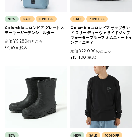
NEW
SALE
10%OFF
SALE
30%OFF
Columbia コロンビア グレートス
Columbia コロンビア サップラン
モーキーガーデンショルダー
ド スリー ディーヴァ サイドジップ
ウォータープルーフ オムニヒートイ
定価
¥
5,280
のところ
ンフィニティ
¥
4,696
税込
定価
¥
22,000
のところ
¥
15,400
税込
NEW
NEW
SALE
10%OFF