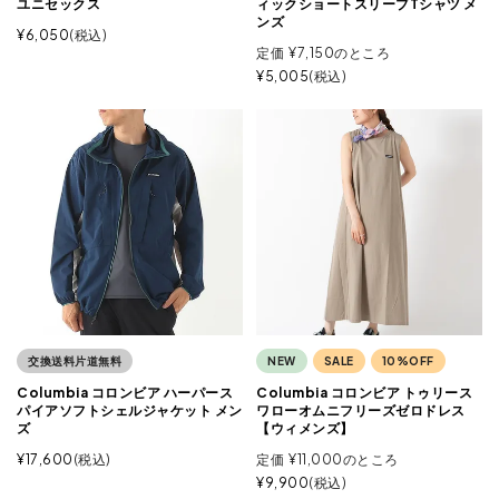
ユニセックス
ィックショートスリーブTシャツ メ
ンズ
¥
6,050
税込
定価
¥
7,150
のところ
¥
5,005
税込
交換送料片道無料
NEW
SALE
10%OFF
Columbia コロンビア ハーパース
Columbia コロンビア トゥリース
パイアソフトシェルジャケット メン
ワローオムニフリーズゼロドレス
ズ
【ウィメンズ】
¥
17,600
税込
定価
¥
11,000
のところ
¥
9,900
税込