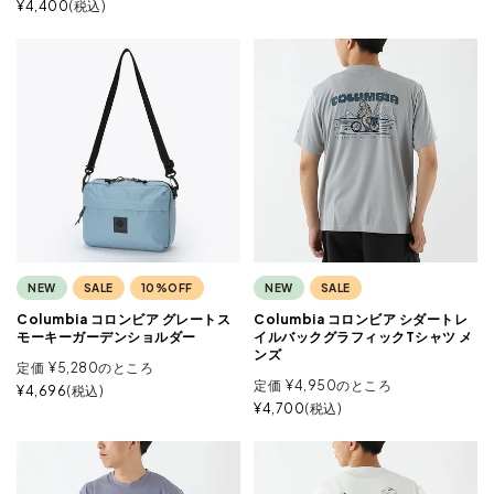
¥
4,400
税込
NEW
SALE
10%OFF
NEW
SALE
Columbia コロンビア グレートス
Columbia コロンビア シダートレ
モーキーガーデンショルダー
イルバックグラフィックTシャツ メ
ンズ
定価
¥
5,280
のところ
定価
¥
4,950
のところ
¥
4,696
税込
¥
4,700
税込