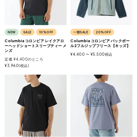
NEW
SALE
10%OFF
一部SALE
20%OFF
Columbia コロンビア レイクアロ
Columbia コロンビア バックボー
ーヘッドショートスリーブティー メ
ル2フルジップフリース【キッズ】
ンズ
¥
4,400
〜
¥
5,500
税込
定価
¥
4,400
のところ
¥
3,960
税込