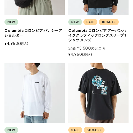
NEW
NEW
SALE
10%OFF
Columbia コロンビア パナシーア
Columbia コロンビア アーバンハ
ショルダー
イクグラフィックロングスリーブT
シャツ メンズ
¥
4,950
税込
定価
¥
5,500
のところ
¥
4,950
税込
NEW
SALE
30%OFF