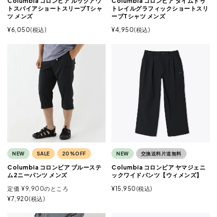
Columbia コロンビア ルックアウ
Columbia コロンビア タイムトゥ
トスパイアショートスリーブTシャ
トレイルグラフィックショートスリ
ツ メンズ
ーブTシャツ メンズ
¥
6,050
税込
¥
4,950
税込
NEW
SALE
20%OFF
NEW
交換送料片道無料
Columbia コロンビア ブルーステ
Columbia コロンビア ヤマジェニ
ム2ニーパンツ メンズ
ックワイドパンツ【ウィメンズ】
定価
¥
9,900
のところ
¥
15,950
税込
¥
7,920
税込