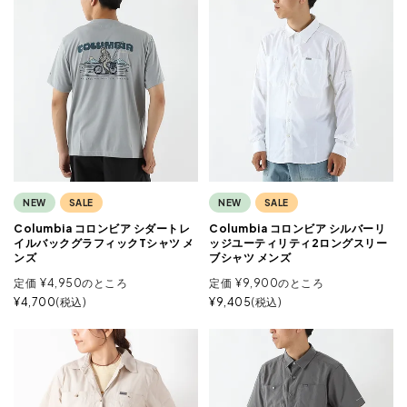
NEW
SALE
NEW
SALE
Columbia コロンビア シダートレ
Columbia コロンビア シルバーリ
イルバックグラフィックTシャツ メ
ッジユーティリティ2ロングスリー
ンズ
ブシャツ メンズ
定価
¥
4,950
のところ
定価
¥
9,900
のところ
¥
4,700
税込
¥
9,405
税込