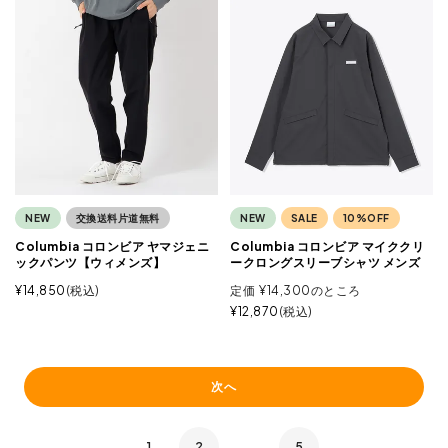
NEW
交換送料片道無料
NEW
SALE
10%OFF
Columbia コロンビア ヤマジェニ
Columbia コロンビア マイククリ
ックパンツ【ウィメンズ】
ークロングスリーブシャツ メンズ
¥
14,850
税込
定価
¥
14,300
のところ
¥
12,870
税込
次へ
1
2
…
5