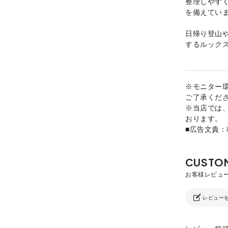
整理しやす
を備えてい
日帰り登山
するルック
※モニター
ご了承くだ
※当店では
おります。
■広告文責
レビュー