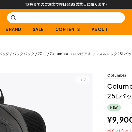
【会員限定】交換送料片道無料サービス
BRAND
SALE
CONTENTS
ABOUT
バッグ
バックパック
20L~
Columbia コロンビア キャッスルロック25Lバ
Columbia
1/12
Colu
25Lバ
NEW
¥
9,90
ポイント