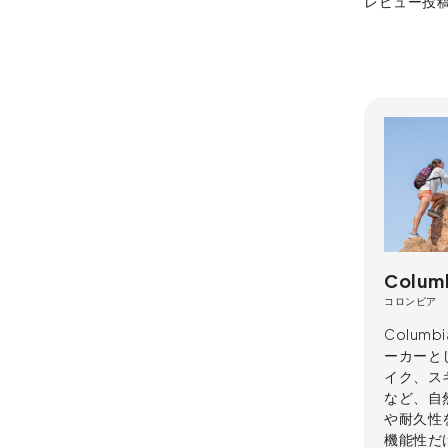
レビュー投
Colum
コロンビア
Colu
ーカーと
イク、ス
など、自
や耐久性
機能性だ