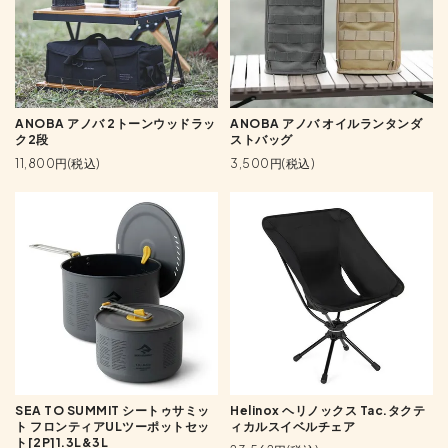
ANOBA アノバ 2トーンウッドラッ
ANOBA アノバ オイルランタンダ
ク2段
ストバッグ
11,800円(税込)
3,500円(税込)
SEA TO SUMMIT シートゥサミッ
Helinox ヘリノックス Tac.タクテ
ト フロンティアULツーポットセッ
ィカルスイベルチェア
ト[2P]1.3L&3L