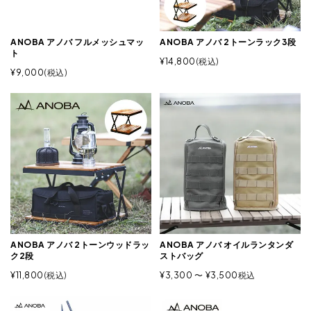
ANOBA アノバ フルメッシュマッ
ANOBA アノバ 2トーンラック3段
ト
¥
14,800
税込
¥
9,000
税込
ANOBA アノバ 2トーンウッドラッ
ANOBA アノバ オイルランタンダ
ク2段
ストバッグ
¥
11,800
税込
¥
3,300
〜
¥
3,500
税込