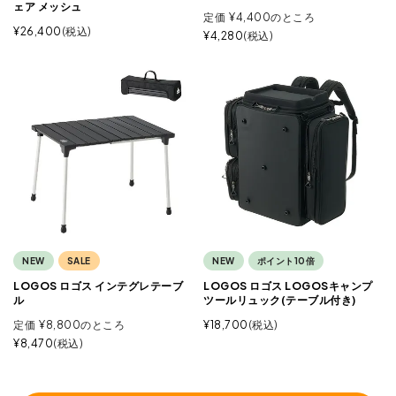
ェア メッシュ
定価
¥
4,400
のところ
¥
26,400
税込
¥
4,280
税込
NEW
SALE
NEW
ポイント10倍
LOGOS ロゴス インテグレテーブ
LOGOS ロゴス LOGOSキャンプ
ル
ツールリュック(テーブル付き)
定価
¥
8,800
のところ
¥
18,700
税込
¥
8,470
税込