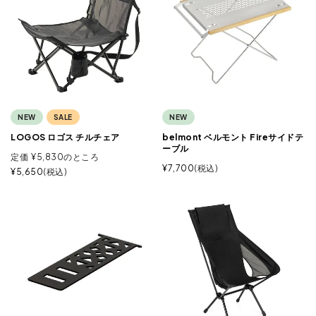
NEW
SALE
NEW
LOGOS ロゴス チルチェア
belmont ベルモント Fireサイドテ
ーブル
定価
¥
5,830
のところ
¥
7,700
税込
¥
5,650
税込