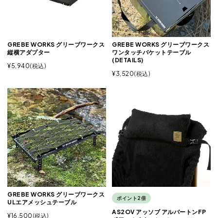
GREBE WORKS グリーブワークス
GREBE WORKS グリーブワークス
縦横アダプター
ワンタッチバケットテーブル
(DETAILS)
¥
5,940
税込
¥
3,520
税込
GREBE WORKS グリーブワークス
ポイント2倍
ULエアメッシュテーブル
AS2OV アッソブ アルバートンFP
¥
16,500
税込