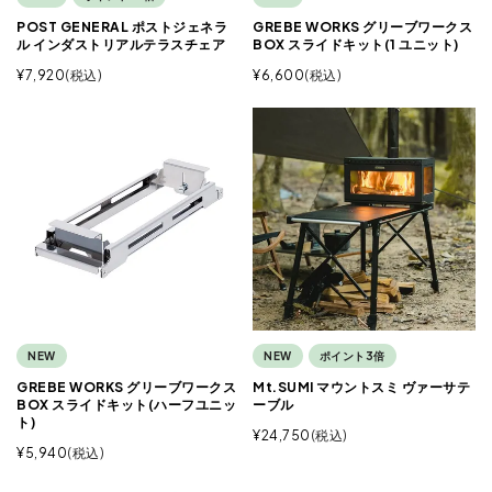
POST GENERAL ポストジェネラ
GREBE WORKS グリーブワークス
ル インダストリアルテラスチェア
BOX スライドキット(1 ユニット)
¥
7,920
税込
¥
6,600
税込
NEW
NEW
ポイント3倍
GREBE WORKS グリーブワークス
Mt.SUMI マウントスミ ヴァーサテ
BOX スライドキット(ハーフユニッ
ーブル
ト)
¥
24,750
税込
¥
5,940
税込