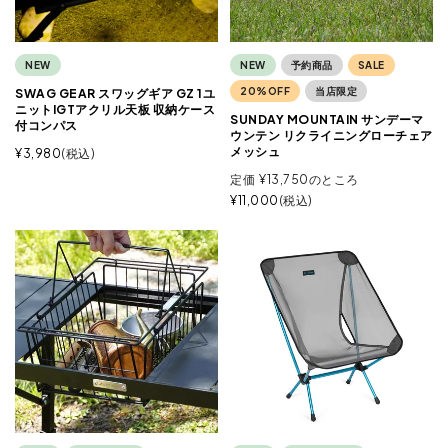
NEW
NEW
予約商品
SALE
20%OFF
当店限定
SWAG GEAR スワッグギア GZ 1ユ
ニットIGTアクリル天板 収納ケース
SUNDAY MOUNTAIN サンデーマ
付コンパス
ウンテン リクライニングローチェア
メッシュ
¥
3,980
税込
定価
¥
13,750
のところ
¥
11,000
税込