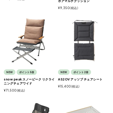
ボアマルチクッション
¥
9,350
税込
NEW
ポイント5倍
NEW
ポイント2倍
snow peak スノーピーク リクライ
AS2OV アッソブ チェアシート
ニングチェアワイド
¥
15,400
税込
¥
71,500
税込