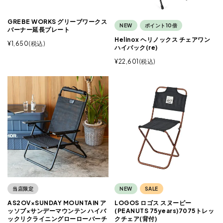
GREBE WORKS グリーブワークス
NEW
ポイント10倍
バーナー延長プレート
Helinox ヘリノックス チェアワン
¥
1,650
税込
ハイバック(re)
¥
22,601
税込
当店限定
NEW
SALE
AS2OV×SUNDAY MOUNTAIN ア
LOGOS ロゴス スヌーピー
ッソブ×サンデーマウンテン ハイバ
(PEANUTS 75years)7075トレッ
ックリクライニングローローバーチ
クチェア(背付)