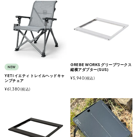
GREBE WORKS グリーブワークス
NEW
縦横アダプター(SUS)
YETI イエティ トレイルヘッドキャ
¥
5,940
税込
ンプチェア
¥
61,380
税込