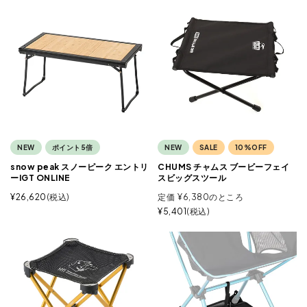
NEW
ポイント5倍
NEW
SALE
10%OFF
snow peak スノーピーク エントリ
CHUMS チャムス ブービーフェイ
ーIGT ONLINE
スビッグスツール
¥
26,620
税込
定価
¥
6,380
のところ
¥
5,401
税込