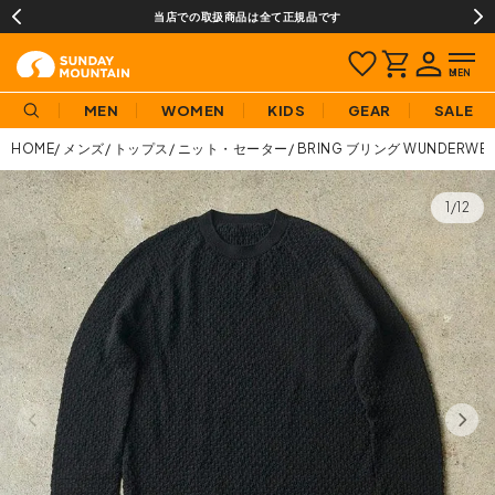
当店での取扱商品は全て正規品です
MEN
WOMEN
KIDS
GEAR
SALE
HOME
メンズ
トップス
ニット・セーター
BRING ブリング WUNDERW
1/12