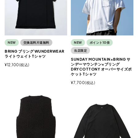
NEW
交換送料片道無料
NEW
ポイント10倍
当店限定
BRING ブリング WUNDERWEAR
ライトウェイトTシャツ
SUNDAY MOUNTAIN×BRING サ
ンデーマウンテン×ブリング
¥
12,100
税込
DRYCOTTONY オーバーサイズポ
ケットTシャツ
¥
7,700
税込