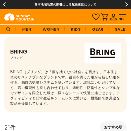
¥3,980(税込)以上のご購入で送料無料!
MEN
WOMEN
KIDS
GEAR
SALE
BRING
ブリング
BRING（ブリング）は「服を捨てない社会」を目指す、日本生ま
れのサステナブルなブランドです。役目を終えた服から新しい服を
作る、独自の循環システムを築いています。環境にいいだけでな
く、高い機能性も持ち合わせており、速乾性・防臭性とシンプルな
でデザインを両立した服は、様々なシーンで快適に過ごせます。ア
クティビティと日常生活をシームレスに繋げる、機能的で多用途な
製品を提供しています。
21
おすすめ順