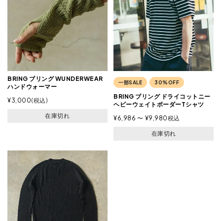
BRING ブリング WUNDERWEAR
一部SALE
30%OFF
ハンドウォーマー
BRING ブリング ドライコットニー
¥
3,000
税込
ヘビーウェイトボーダーTシャツ
在庫切れ
¥
6,986
〜
¥
9,980
税込
在庫切れ