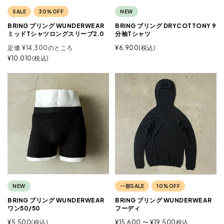
SALE
30%OFF
NEW
BRING ブリング WUNDERWEAR
BRING ブリング DRYCOTTONY 9
ミッドTシャツロングスリーブ2.0
分袖Tシャツ
定価
¥
14,300
のところ
¥
6,900
税込
¥
10,010
税込
NEW
一部SALE
10%OFF
BRING ブリング WUNDERWEAR
BRING ブリング WUNDERWEAR
ワン50/50
フーディ
¥
5,500
税込
¥
15,600
〜
¥
19,500
税込