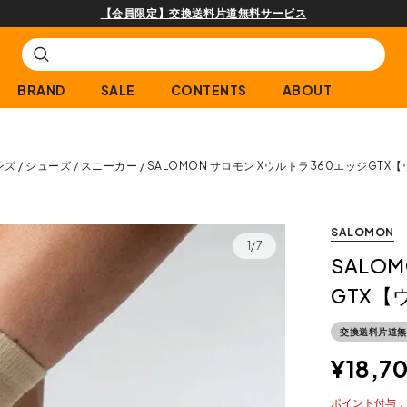
購入商品[¥2,000(税込)以上]のレビュー投稿で300ptプレゼント!
BRAND
SALE
CONTENTS
ABOUT
ンズ
シューズ
スニーカー
SALOMON サロモン Xウルトラ360エッジGTX
SALOMON
1/7
SALO
GTX【
交換送料片道無
¥
18,7
ポイント