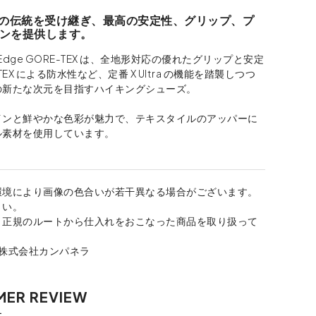
RA の伝統を受け継ぎ、最高の安定性、グリップ、プ
ンを提供します。
360 Edge GORE-TEX は、全地形対応の優れたグリップと安定
TEX による防水性など、定番 X Ultra の機能を踏襲しつつ
の新たな次元を目指すハイキングシューズ。
インと鮮やかな色彩が魅力で、テキスタイルのアッパーに
ル素材を使用しています。
環境により画像の色合いが若干異なる場合がございます。
さい。
、正規のルートから仕入れをおこなった商品を取り扱って
：株式会社カンパネラ