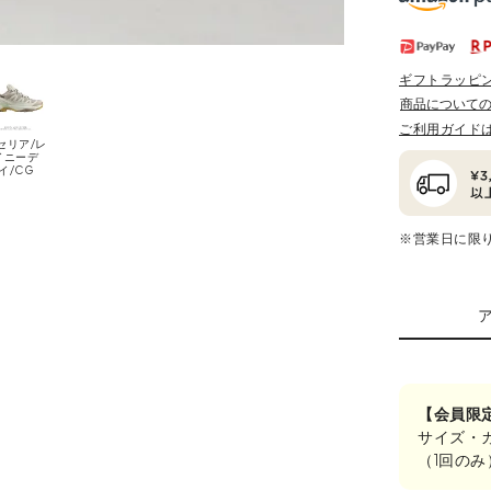
ギフトラッピ
商品について
ご利用ガイド
セリア/レ
イニーデ
イ/CG
※営業日に限
【会員限
サイズ・
（1回の