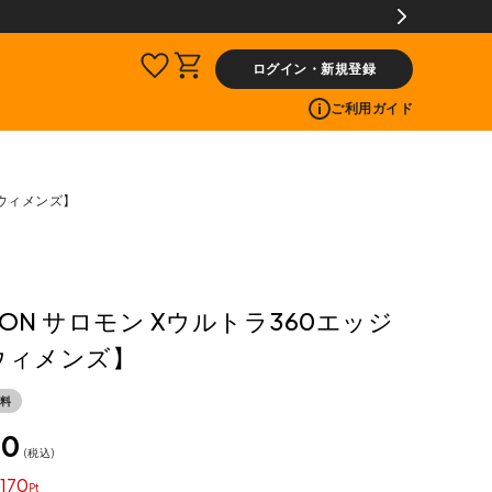
ログイン・新規登録
ご利用ガイド
【ウィメンズ】
MON サロモン Xウルトラ360エッジ
ウィメンズ】
料
00
税込
170