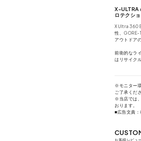
X-ULT
ロテクショ
X Ultra 
性、GORE-
アウトドア
前衛的なラ
はリサイク
※モニター
ご了承くだ
※当店では
おります。
■広告文責