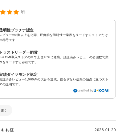
1件
透明性プラチナ認定
レビューの8割以上を公開。圧倒的な透明性で業界をリードするストアだけ
の称号です。
トラストリーダー銅賞
U-KOMI導入ストアの中で上位10%に選出。認証済みレビューの公開数で業
界をリードする存在です。
実績ダイヤモンド認定
認証済みレビュー1,000件の大台を達成。揺るぎない信頼の頂点に立つスト
アの証明です。
certified by
を書く
もも様
2026-01-29