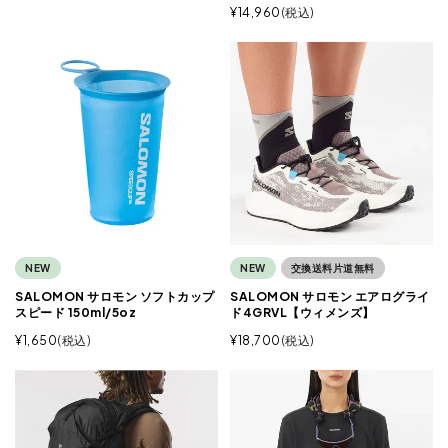
¥
14,960
税込
NEW
NEW
交換送料片道無料
SALOMON サロモン ソフトカップ
SALOMON サロモン エアログライ
スピード 150ml/5oz
ド4GRVL【ウィメンズ】
¥
1,650
税込
¥
18,700
税込