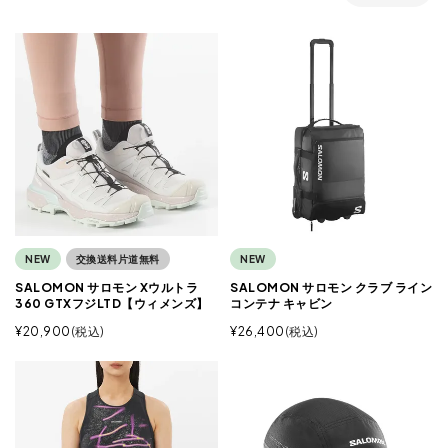
NEW
交換送料片道無料
NEW
SALOMON サロモン Xウルトラ
SALOMON サロモン クラブ ライン
360 GTXフジLTD【ウィメンズ】
コンテナ キャビン
¥
20,900
税込
¥
26,400
税込