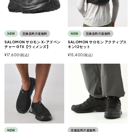
NEW
交換送料片道無料
NEW
交換送料片道無料
SALOMON サロモン X-アドベン
SALOMON サロモン アクティブス
チャー GTX【ウィメンズ】
キン12セット
¥
17,600
税込
¥
15,400
税込
NEW
交換送料片道無料