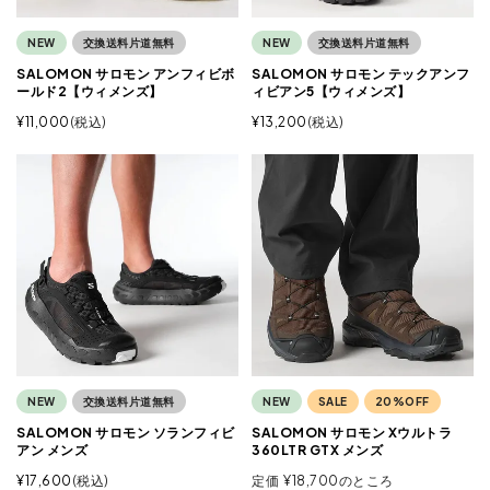
NEW
交換送料片道無料
NEW
交換送料片道無料
SALOMON サロモン アンフィビボ
SALOMON サロモン テックアンフ
ールド2【ウィメンズ】
ィビアン5【ウィメンズ】
¥
11,000
税込
¥
13,200
税込
NEW
交換送料片道無料
NEW
SALE
20%OFF
SALOMON サロモン ソランフィビ
SALOMON サロモン Xウルトラ
アン メンズ
360LTR GTX メンズ
¥
17,600
税込
定価
¥
18,700
のところ