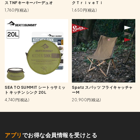
ス TNFキーキーパーデュオ
クＴｒｉｖｅＴｉ
1,760円(税込)
1,650円(税込)
SEA TO SUMMIT シートゥサミッ
Spatz スパッツ フライキャッチャ
ト キッチン シンク 20L
ーM
4,740円(税込)
20,900円(税込)
アプリ
でお得な会員情報を受けとる