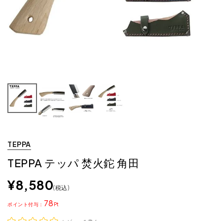
TEPPA
TEPPA テッパ 焚火鉈 角田
¥
8,580
税込
78
ポイント