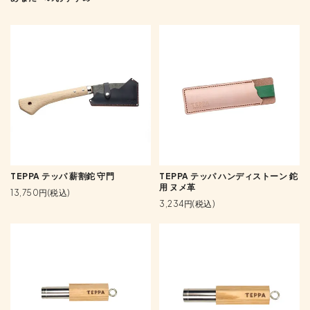
TEPPA テッパ 薪割鉈 守門
TEPPA テッパ ハンディストーン 鉈
用 ヌメ革
13,750円(税込)
3,234円(税込)