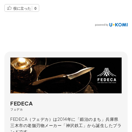
役に立った
0
FEDECA
フェデカ
FEDECA（フェデカ）は2014年に「鍛治のまち」兵庫県
三木市の老舗刃物メーカー「神沢鉄工」から誕生したブラ
ンドです。