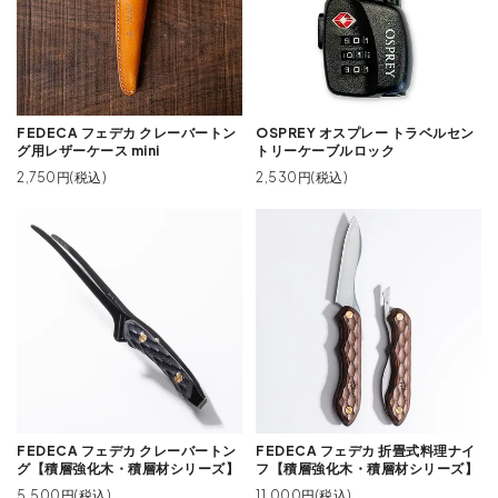
FEDECA フェデカ クレーバートン
OSPREY オスプレー トラベルセン
グ用レザーケース mini
トリーケーブルロック
2,750円(税込)
2,530円(税込)
FEDECA フェデカ クレーバートン
FEDECA フェデカ 折畳式料理ナイ
グ【積層強化木・積層材シリーズ】
フ【積層強化木・積層材シリーズ】
5,500円(税込)
11,000円(税込)