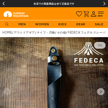
当店での取扱商品は全て正規品です
MEN
WOMEN
KIDS
GEAR
SALE
HOME
アウトドアギア
ナイフ・刃物
その他
FEDECA フェデカ クレー
1/6