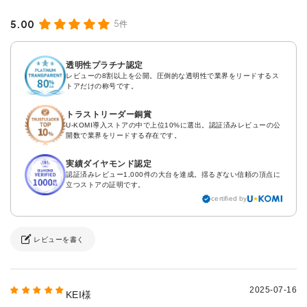
5.00
5件
透明性プラチナ認定
レビューの8割以上を公開。圧倒的な透明性で業界をリードするス
トアだけの称号です。
トラストリーダー銅賞
U-KOMI導入ストアの中で上位10%に選出。認証済みレビューの公
開数で業界をリードする存在です。
実績ダイヤモンド認定
認証済みレビュー1,000件の大台を達成。揺るぎない信頼の頂点に
立つストアの証明です。
certified by
レビューを書く
2025-07-16
KEI様