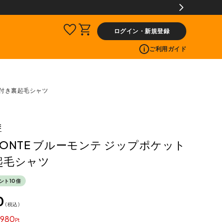
購入商品[¥2,000(税込)以上]のレビュー投稿で300ptプレゼント!
ログイン・新規登録
ご利用ガイド
ット付き裏起毛シャツ
E
 MONTE ブルーモンテ ジップポケット
起毛シャツ
ント10倍
0
税込
980