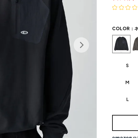
COLOR：
S
M
L