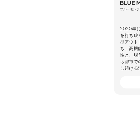
BLUE 
ブルーモンテ
2020年
を打ち破
型アウト
ち、高機能
性と、現
ら都市で
し続ける