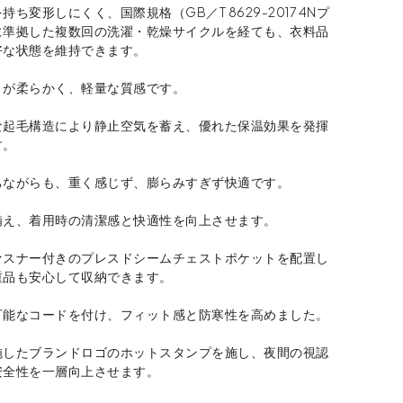
ち変形しにくく、国際規格（GB／T 8629-2017 4Nプ
に準拠した複数回の洗濯・乾燥サイクルを経ても、衣料品
好な状態を維持できます。
りが柔らかく、軽量な質感です。
な起毛構造により静止空気を蓄え、優れた保温効果を発揮
す。
ちながらも、重く感じず、膨らみすぎず快適です。
備え、着用時の清潔感と快適性を向上させます。
ァスナー付きのプレスドシームチェストポケットを配置し
重品も安心して収納できます。
可能なコードを付け、フィット感と防寒性を高めました。
施したブランドロゴのホットスタンプを施し、夜間の視認
安全性を一層向上させます。