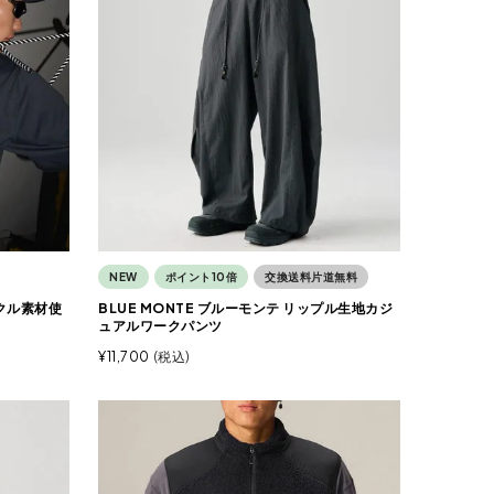
NEW
ポイント10倍
交換送料片道無料
イクル素材使
BLUE MONTE ブルーモンテ リップル生地カジ
ュアルワークパンツ
¥
11,700
税込