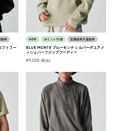
道無料
NEW
ポイント10倍
交換送料片道無料
クロフトフー
BLUE MONTE ブルーモンテ シルバーデユアメ
ッシュハーフジップフーディー
¥
11,200
税込