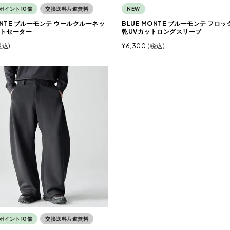
ポイント10倍
交換送料片道無料
NEW
ONTE ブルーモンテ ウールクルーネッ
BLUE MONTE ブルーモンテ フロ
トセーター
乾UVカットロングスリーブ
税込
¥
6,300
税込
ポイント10倍
交換送料片道無料