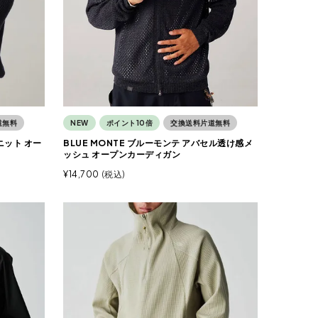
道無料
NEW
ポイント10倍
交換送料片道無料
ニット オー
BLUE MONTE ブルーモンテ アバセル透け感メ
ッシュ オープンカーディガン
¥
14,700
税込