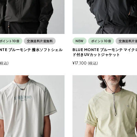
ポイント10倍
交換送料片道無料
NEW
ポイント10倍
交換送料片
ONTE ブルーモンテ 撥水ソフトシェル
BLUE MONTE ブルーモンテ マイ
ド付きUVカットジャケット
税込
¥
17,100
税込