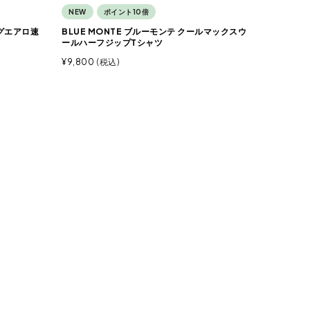
NEW
ポイント10倍
ッグエアロ速
BLUE MONTE ブルーモンテ クールマックスウ
ールハーフジップTシャツ
¥
9,800
税込