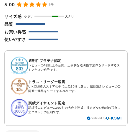
5.00
1件
サイズ感
小さい
大きい
品質
お買い得感
使いやすさ
透明性プラチナ認定
レビューの8割以上を公開。圧倒的な透明性で業界をリードするス
トアだけの称号です。
トラストリーダー銅賞
U-KOMI導入ストアの中で上位10%に選出。認証済みレビューの公
開数で業界をリードする存在です。
実績ダイヤモンド認定
認証済みレビュー1,000件の大台を達成。揺るぎない信頼の頂点に
立つストアの証明です。
certified by