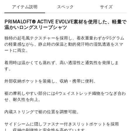
アイテム説明
スペック
サイズ
PRIMALOFT® ACTIVE EVOLVE素材を使用した、軽量で
温かいロングスリーブシャツ
独特の起毛風テクスチャーを採用し、着衣重量わずか95グラム
の軽量感ながら、静止時の保温と動的発汗時の湿気透過をスマ
ートに両立。
着用時は温かくても蒸れず、高い透湿性と通気性を発揮しま
す。
外部収納ポケットを装備し、収納・携帯に便利。
裾の摩耗しやすい部分には4ウェイストレッチ織物をつなぎ合わ
せ、耐久性を向上。
内蔵ストリングで裾の位置を調整可能。
サイドシームに隠しファスナー付きスリットポケットを採用
し、収納の利便性と安全性を高めています。