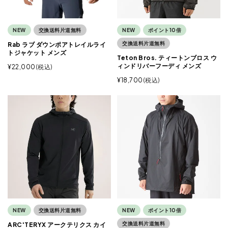
NEW
交換送料片道無料
NEW
ポイント10倍
交換送料片道無料
Rab ラブ ダウンポアトレイルライ
トジャケット メンズ
Teton Bros. ティートンブロス ウ
ィンドリバーフーディ メンズ
¥
22,000
税込
¥
18,700
税込
NEW
交換送料片道無料
NEW
ポイント10倍
交換送料片道無料
ARC'TERYX アークテリクス カイ