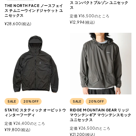
ス コンパクトブルゾン ユニセック
THE NORTH FACE ノースフェイ
ス
ス チムニーウインドジャケット ユ
ニセックス
定価
¥
16,500
のところ
¥
12,994
税込
¥
28,600
税込
SALE
20%OFF
SALE
20%OFF
STATIC スタティック オービットウ
RIDGE MOUNTAIN GEAR リッジ
ィンターフーディ
マウンテンギア マウンテンスモック
ユニセックス
定価
¥
26,400
のところ
定価
¥
26,500
のところ
¥
19,800
税込
¥
21,200
税込