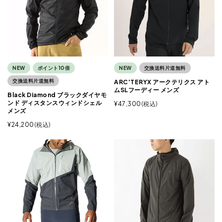
NEW
ポイント10倍
NEW
交換送料片道無料
交換送料片道無料
ARC'TERYX アークテリクス アト
ムSLフーディー メンズ
Black Diamond ブラックダイヤモ
ンド ディスタンスウィンドシェル
¥
47,300
税込
メンズ
¥
24,200
税込