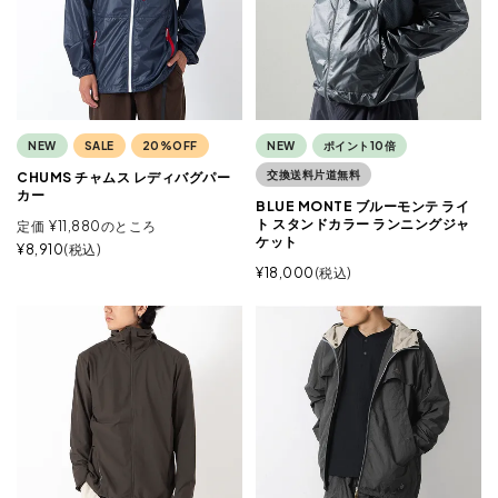
NEW
SALE
20%OFF
NEW
ポイント10倍
交換送料片道無料
CHUMS チャムス レディバグパー
カー
BLUE MONTE ブルーモンテ ライ
ト スタンドカラー ランニングジャ
定価
¥
11,880
のところ
ケット
¥
8,910
税込
¥
18,000
税込