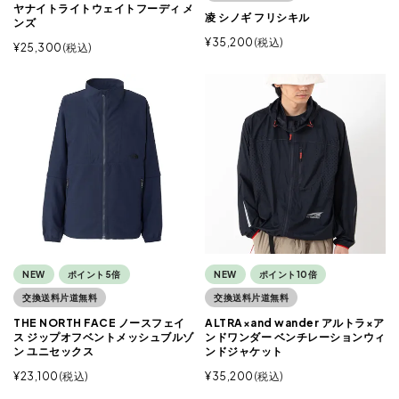
ヤナイトライトウェイトフーディ メ
凌 シノギ フリシキル
ンズ
¥
35,200
税込
¥
25,300
税込
NEW
ポイント5倍
NEW
ポイント10倍
交換送料片道無料
交換送料片道無料
THE NORTH FACE ノースフェイ
ALTRA×and wander アルトラ×ア
ス ジップオフベントメッシュブルゾ
ンドワンダー ベンチレーションウィ
ン ユニセックス
ンドジャケット
¥
23,100
税込
¥
35,200
税込