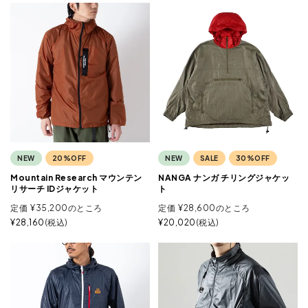
NEW
20%OFF
NEW
SALE
30%OFF
Mountain Research マウンテン
NANGA ナンガ チリングジャケッ
リサーチ IDジャケット
ト
定価
¥
35,200
のところ
定価
¥
28,600
のところ
¥
28,160
税込
¥
20,020
税込