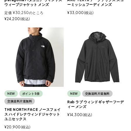
ウィープジャケット メンズ
ーミッシュフーディ メンズ
定価
¥
30,250
のところ
¥
33,000
税込
¥
24,200
税込
NEW
ポイント5倍
NEW
交換送料片道無料
交換送料片道無料
Rab ラブ ウィンドギャザーフーデ
ィー メンズ
THE NORTH FACE ノースフェイ
ス ハイドレナウィンドジャケット
¥
14,300
税込
ユニセックス
¥
20,900
税込