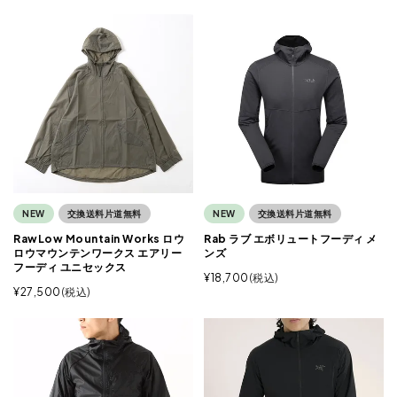
NEW
交換送料片道無料
NEW
交換送料片道無料
RawLow Mountain Works ロウ
Rab ラブ エボリュートフーディ メ
ロウマウンテンワークス エアリー
ンズ
フーディ ユニセックス
¥
18,700
税込
¥
27,500
税込