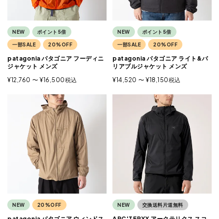
NEW
ポイント5倍
NEW
ポイント5倍
一部SALE
20%OFF
一部SALE
20%OFF
patagonia パタゴニア フーディニ
patagonia パタゴニア ライト&バ
ジャケット メンズ
リアブルジャケット メンズ
¥
12,760
〜
¥
16,500
税込
¥
14,520
〜
¥
18,150
税込
NEW
20%OFF
NEW
交換送料片道無料
patagonia パタゴニア ウィンドス
ARC'TERYX アークテリクス スコ