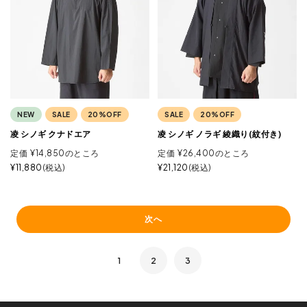
NEW
SALE
20%OFF
SALE
20%OFF
凌 シノギ クナドエア
凌 シノギ ノラギ 綾織り(紋付き)
定価
¥
14,850
のところ
定価
¥
26,400
のところ
¥
11,880
税込
¥
21,120
税込
次へ
1
2
3