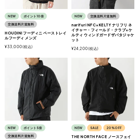
NEW
ポイント10倍
NEW
交換送料片道無料
交換送料片道無料
narifuri NFC×KELTY ナリフリ ネ
イチャー・フィールド・クラブ×ケ
HOUDINI フーディニ ペーストレイ
ルティ ウィンドガードザパタジャケ
ルフーディ メンズ
ット
¥
33,000
税込
¥
24,200
税込
NEW
ポイント5倍
NEW
SALE
20%OFF
交換送料片道無料
THE NORTH FACE ノースフェイ