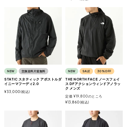
NEW
交換送料片道無料
NEW
SALE
30%OFF
STATIC スタティック アポストルダ
THE NORTH FACE ノースフェイ
イニーマフーディ2.0
ス DFアクションウィンドアノラッ
ク メンズ
¥
33,000
税込
定価
¥
19,800
のところ
¥
13,860
税込