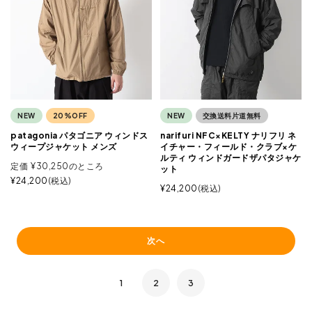
NEW
20%OFF
NEW
交換送料片道無料
patagonia パタゴニア ウィンドス
narifuri NFC×KELTY ナリフリ ネ
ウィープジャケット メンズ
イチャー・フィールド・クラブ×ケ
ルティ ウィンドガードザパタジャケ
定価
¥
30,250
のところ
ット
¥
24,200
税込
¥
24,200
税込
次へ
1
2
3