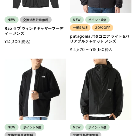
NEW
交換送料片道無料
NEW
ポイント5倍
一部SALE
20%OFF
Rab ラブ ウィンドギャザーフーデ
ィー メンズ
patagonia パタゴニア ライト&バ
リアブルジャケット メンズ
¥
14,300
税込
¥
14,520
〜
¥
18,150
税込
NEW
ポイント5倍
NEW
ポイント5倍
交換送料片道無料
交換送料片道無料