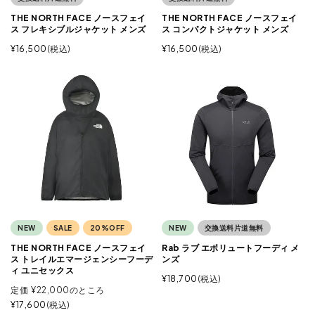
THE NORTH FACE ノースフェイ
THE NORTH FACE ノースフェイ
ス フレキシブルジャケット メンズ
ス コンパクトジャケット メンズ
¥
16,500
税込
¥
16,500
税込
NEW
SALE
20%OFF
NEW
交換送料片道無料
THE NORTH FACE ノースフェイ
Rab ラブ エボリュートフーディ メ
ス トレイルエマージェンシーフーデ
ンズ
ィ ユニセックス
¥
18,700
税込
定価
¥
22,000
のところ
¥
17,600
税込