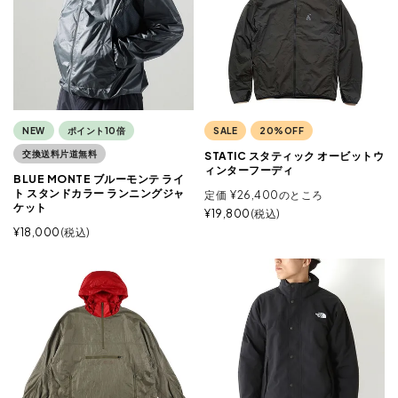
NEW
ポイント10倍
SALE
20%OFF
交換送料片道無料
STATIC スタティック オービットウ
ィンターフーディ
BLUE MONTE ブルーモンテ ライ
ト スタンドカラー ランニングジャ
定価
¥
26,400
のところ
ケット
¥
19,800
税込
¥
18,000
税込