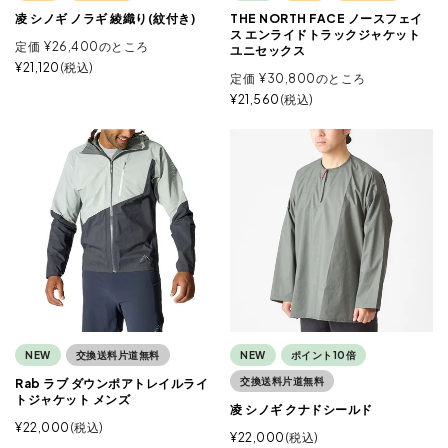
凌 シノギ ノラギ 綾織り(紋付き)
THE NORTH FACE ノースフェイ
ス エンライドトラックジャケット
定価
¥
26,400
のところ
ユニセックス
¥
21,120
税込
定価
¥
30,800
のところ
¥
21,560
税込
NEW
交換送料片道無料
NEW
ポイント10倍
交換送料片道無料
Rab ラブ ダウンポアトレイルライ
トジャケット メンズ
凌 シノギ クナドシールド
¥
22,000
税込
¥
22,000
税込