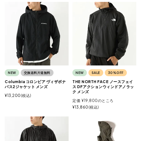
NEW
交換送料片道無料
NEW
SALE
30%OFF
Columbia コロンビア ヴィザボナ
THE NORTH FACE ノースフェイ
パス2ジャケット メンズ
ス DFアクションウィンドアノラッ
ク メンズ
¥
13,200
税込
定価
¥
19,800
のところ
¥
13,860
税込