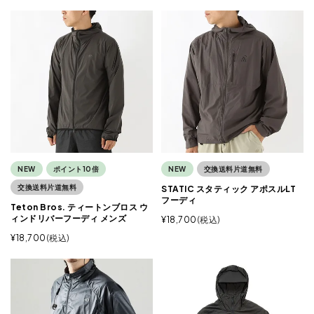
NEW
ポイント10倍
NEW
交換送料片道無料
交換送料片道無料
STATIC スタティック アポスルLT
フーディ
Teton Bros. ティートンブロス ウ
ィンドリバーフーディ メンズ
¥
18,700
税込
¥
18,700
税込