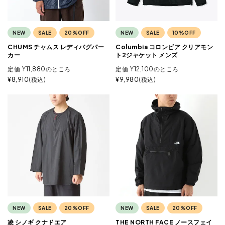
NEW
SALE
20%OFF
NEW
SALE
10%OFF
CHUMS チャムス レディバグパー
Columbia コロンビア クリアモン
カー
ト2ジャケット メンズ
定価
¥
11,880
のところ
定価
¥
12,100
のところ
¥
8,910
税込
¥
9,980
税込
NEW
SALE
20%OFF
NEW
SALE
20%OFF
凌 シノギ クナドエア
THE NORTH FACE ノースフェイ