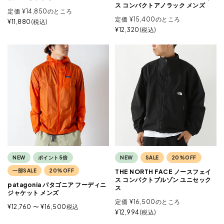
ス コンパクトアノラック メンズ
定価
¥
14,850
のところ
定価
¥
15,400
のところ
¥
11,880
税込
¥
12,320
税込
NEW
ポイント5倍
NEW
SALE
20%OFF
一部SALE
20%OFF
THE NORTH FACE ノースフェイ
ス コンパクトブルゾン ユニセック
patagonia パタゴニア フーディニ
ス
ジャケット メンズ
定価
¥
16,500
のところ
¥
12,760
〜
¥
16,500
税込
¥
12,994
税込