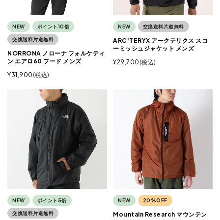
NEW
ポイント10倍
NEW
交換送料片道無料
交換送料片道無料
ARC'TERYX アークテリクス スコ
ーミッシュジャケット メンズ
NORRONA ノローナ フォルケティ
ン エアロ60 フード メンズ
¥
29,700
税込
¥
31,900
税込
NEW
ポイント5倍
NEW
20%OFF
交換送料片道無料
Mountain Research マウンテン