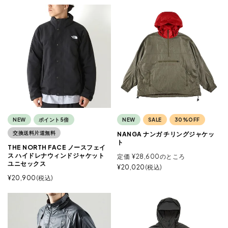
NEW
ポイント5倍
NEW
SALE
30%OFF
交換送料片道無料
NANGA ナンガ チリングジャケッ
ト
THE NORTH FACE ノースフェイ
ス ハイドレナウィンドジャケット
定価
¥
28,600
のところ
ユニセックス
¥
20,020
税込
¥
20,900
税込