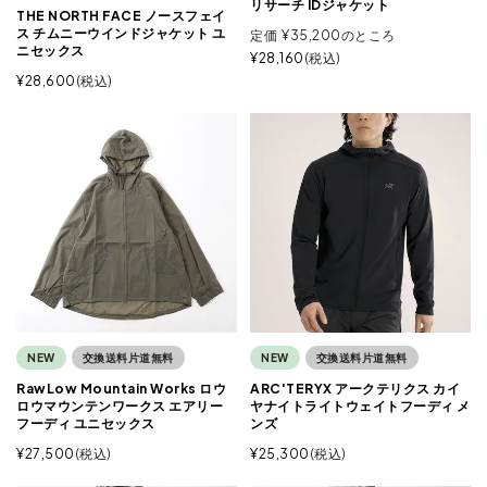
リサーチ IDジャケット
THE NORTH FACE ノースフェイ
ス チムニーウインドジャケット ユ
定価
¥
35,200
のところ
ニセックス
¥
28,160
税込
¥
28,600
税込
NEW
交換送料片道無料
NEW
交換送料片道無料
RawLow Mountain Works ロウ
ARC'TERYX アークテリクス カイ
ロウマウンテンワークス エアリー
ヤナイトライトウェイトフーディ メ
フーディ ユニセックス
ンズ
¥
27,500
税込
¥
25,300
税込