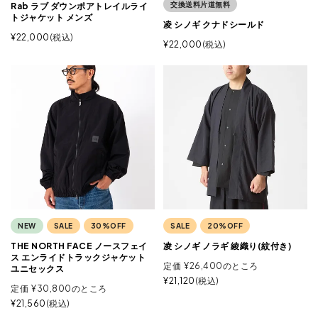
交換送料片道無料
Rab ラブ ダウンポアトレイルライ
トジャケット メンズ
凌 シノギ クナドシールド
¥
22,000
税込
¥
22,000
税込
NEW
SALE
30%OFF
SALE
20%OFF
THE NORTH FACE ノースフェイ
凌 シノギ ノラギ 綾織り(紋付き)
ス エンライドトラックジャケット
定価
¥
26,400
のところ
ユニセックス
¥
21,120
税込
定価
¥
30,800
のところ
¥
21,560
税込