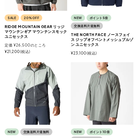
SALE
20%OFF
NEW
ポイント5倍
交換送料片道無料
RIDGE MOUNTAIN GEAR リッジ
マウンテンギア マウンテンスモック
THE NORTH FACE ノースフェイ
ユニセックス
ス ジップオフベントメッシュブルゾ
ン ユニセックス
定価
¥
26,500
のところ
¥
21,200
税込
¥
23,100
税込
NEW
交換送料片道無料
NEW
ポイント10倍