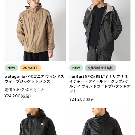
NEW
20%OFF
NEW
交換送料片道無料
patagonia パタゴニア ウィンドス
narifuri NFC×KELTY ナリフリ ネ
ウィープジャケット メンズ
イチャー・フィールド・クラブ×ケ
ルティ ウィンドガードザパタジャケ
定価
¥
30,250
のところ
ット
¥
24,200
税込
¥
24,200
税込