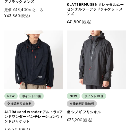
アノラック メンズ
KLATTERMUSEN クレッタルムー
セン ナルフーデッドジャケット メ
定価
¥
48,400
のところ
ンズ
¥
43,560
税込
¥
41,800
税込
NEW
ポイント10倍
NEW
ポイント10倍
交換送料片道無料
交換送料片道無料
ALTRA×and wander アルトラ×ア
凌 シノギ フリシキル
ンドワンダー ベンチレーションウィ
¥
35,200
税込
ンドジャケット
¥
35,200
税込