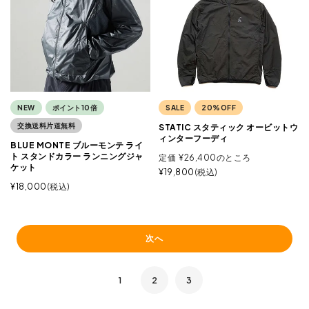
NEW
ポイント10倍
SALE
20%OFF
交換送料片道無料
STATIC スタティック オービットウ
ィンターフーディ
BLUE MONTE ブルーモンテ ライ
ト スタンドカラー ランニングジャ
定価
¥
26,400
のところ
ケット
¥
19,800
税込
¥
18,000
税込
次へ
1
2
3