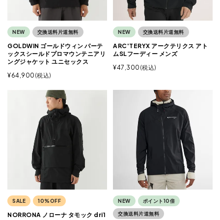
NEW
交換送料片道無料
NEW
交換送料片道無料
GOLDWIN ゴールドウィン パーテ
ARC'TERYX アークテリクス アト
ックスシールドプロマウンテニアリ
ムSLフーディー メンズ
ングジャケット ユニセックス
¥
47,300
税込
¥
64,900
税込
SALE
10%OFF
NEW
ポイント10倍
交換送料片道無料
NORRONA ノローナ タモック dri1