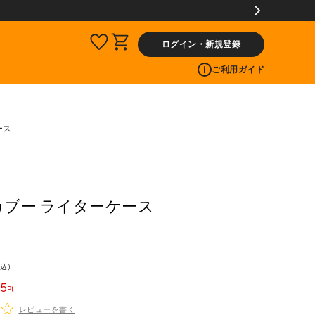
【会員限定】交換送料片道無料サービス
ログイン・新規登録
ご利用ガイド
ース
 カブー ライターケース
込
5
レビューを書く