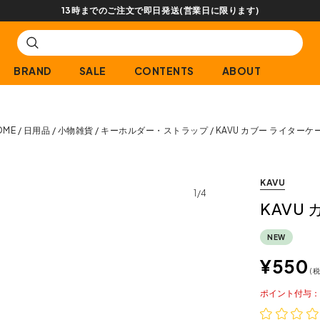
BRAND
SALE
CONTENTS
ABOUT
OME
日用品
小物雑貨
キーホルダー・ストラップ
KAVU カブー ライターケ
KAVU
1/4
KAVU
NEW
¥
550
税
ポイント