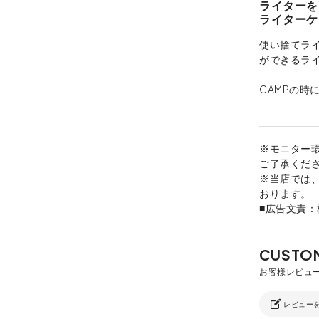
ライターを
ライターケ
使い捨てラ
ができるラ
CAMPの時
※モニター
ご了承くだ
※当店では
おります。
■広告文責
レビュー