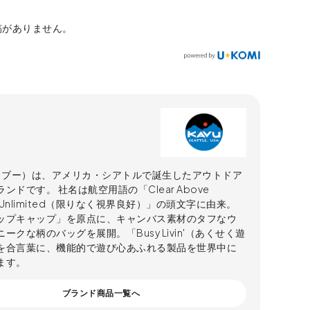
稿がありません。
（カブー）は、アメリカ・シアトルで誕生したアウトドア
ンドです。 社名は航空用語の「Clear Above
lity Unlimited（限りなく視界良好）」の頭文字に由来。
ップキャップ」を原点に、キャンバス素材のタフなウ
ークな柄のバッグを展開。「Busy Livin'（あくせく遊
を合言葉に、機能的で遊び心あふれる製品を世界中に
ます。
ブランド商品一覧へ