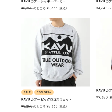
KAVU カブー シャギーパーカー
KAVU カ
¥
8,250
のところ
¥
5,363
税込
¥
4,648
〜
KAVU カ
SALE
30%OFF~
¥
9,350
KAVU カブー ビッグロゴスウェット
¥
8,250
のところ
¥
5,363
税込