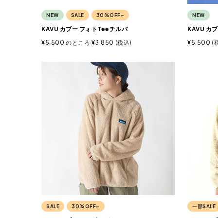
NEW
SALE
30%OFF~
NEW
KAVU カブー フォトTeeチルバ
KAVU カ
¥
5,500
のところ
¥
3,850
税込
¥
5,500
SALE
30%OFF~
一部SALE