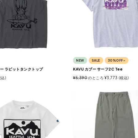
NEW
SALE
30%OFF~
カブー ラビットタンクトップ
KAVU カブー サーフ2C Tee
税込
¥
5,390
のところ
¥
3,773
税込