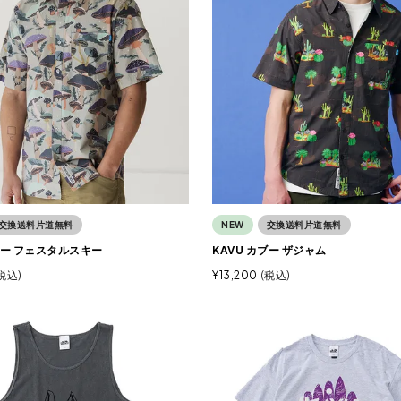
交換送料片道無料
NEW
交換送料片道無料
ブー フェスタルスキー
KAVU カブー ザジャム
税込
¥
13,200
税込