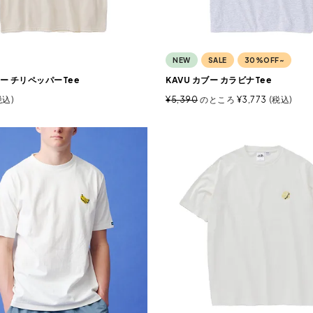
NEW
SALE
30%OFF~
ブー チリペッパーTee
KAVU カブー カラビナTee
税込
¥
5,390
のところ
¥
3,773
税込