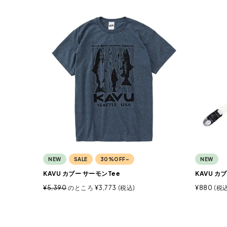
NEW
SALE
30%OFF~
NEW
KAVU カブー サーモンTee
KAVU カ
¥
5,390
のところ
¥
3,773
税込
¥
880
税