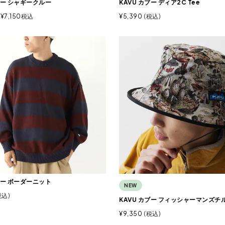
ブー シャギークルー
KAVU カブー ディア2C Tee
¥
7,150
税込
¥
5,390
税込
ブー ボーダーニット
NEW
税込
KAVU カブー フィッシャーマンズチ
¥
9,350
税込