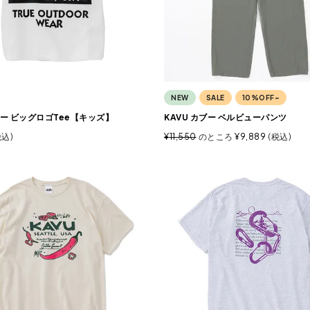
NEW
SALE
10%OFF~
ブー ビッグロゴTee【キッズ】
KAVU カブー ベルビューパンツ
税込
¥
11,550
のところ
¥
9,889
税込