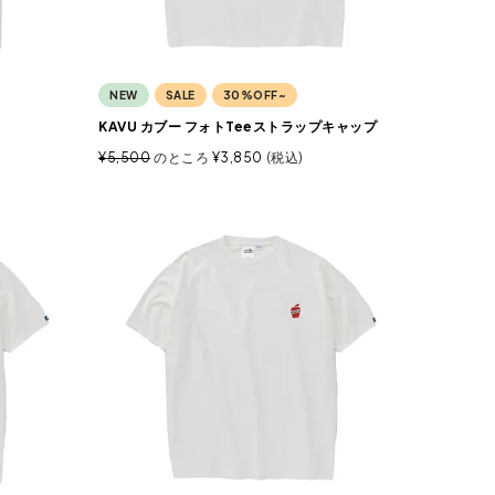
NEW
SALE
30%OFF~
KAVU カブー フォトTeeストラップキャップ
¥
5,500
のところ
¥
3,850
税込