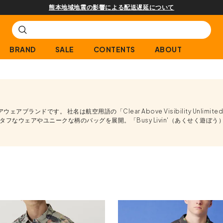
熊本地域地震の影響による配送遅延について
BRAND
SALE
CONTENTS
ABOUT
ランドです。 社名は航空用語の「Clear Above Visibility Unlim
なウェアやユニークな柄のバッグを展開。「Busy Livin'（あくせく遊ぼ