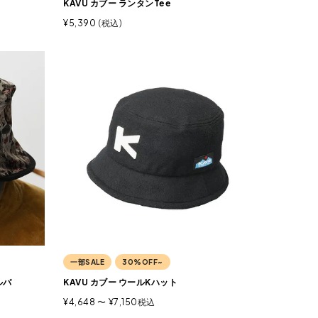
KAVU カブー ランタンTee
¥
5,390
税込
一部SALE
30%OFF~
ルバ
KAVU カブー ウールKハット
¥
4,648
〜
¥
7,150
税込