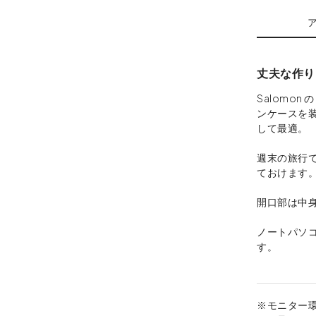
丈夫な作り
Salomon
ンケースを
して最適。
週末の旅行で
ておけます
開口部は中
ノートパソ
す。
※モニター