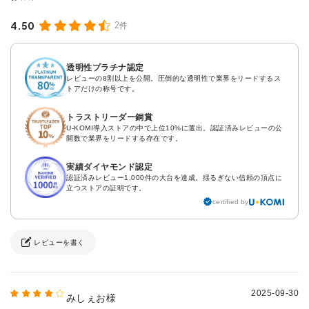
4.50
2件
透明性プラチナ認定
レビューの8割以上を公開。圧倒的な透明性で業界をリードするス
トアだけの称号です。
トラストリーダー銅賞
U-KOMI導入ストアの中で上位10%に選出。認証済みレビューの公
開数で業界をリードする存在です。
実績ダイヤモンド認定
認証済みレビュー1,000件の大台を達成。揺るぎない信頼の頂点に
立つストアの証明です。
certified by
レビューを書く
2025-09-30
みしぇお様