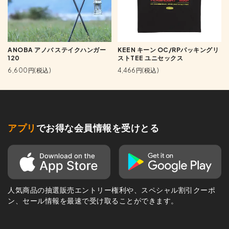
ANOBA アノバ ステイクハンガー
KEEN キーン OC/RPパッキングリ
120
ストTEE ユニセックス
6,600円(税込)
4,466円(税込)
アプリ
でお得な会員情報を受けとる
人気商品の抽選販売エントリー権利や、スペシャル割引クーポ
ン、セール情報を最速で受け取ることができます。