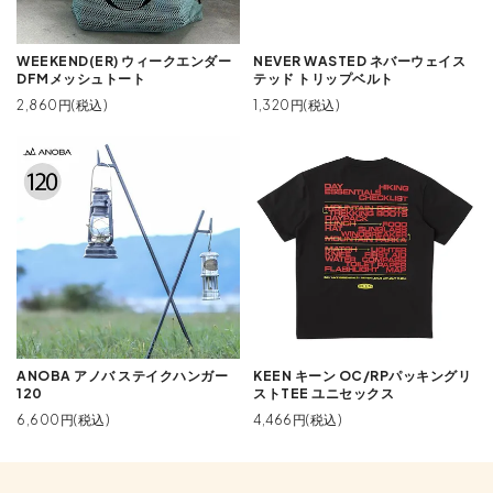
WEEKEND(ER) ウィークエンダー
NEVER WASTED ネバーウェイス
DFMメッシュトート
テッド トリップベルト
2,860円(税込)
1,320円(税込)
ANOBA アノバ ステイクハンガー
KEEN キーン OC/RPパッキングリ
120
ストTEE ユニセックス
6,600円(税込)
4,466円(税込)